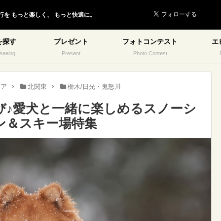
行を
もっと楽しく、
もっと快適に。
を探す
プレゼント
フォトコンテスト
エ
seeing
Present
Photo Contest
リア
北関東
栃木/日光・鬼怒川
び♪愛犬と一緒に楽しめるスノーシ
ン＆スキー場特集