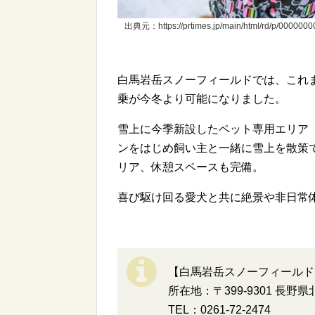
出典元：https://prtimes.jp/main/html/rd/p/000000
白馬岩岳スノーフィールドでは、これ
乗が今冬より可能になりました。
雪上に今季新設したペット専用エリア「IWA
ンをはじめ飼い主と一緒に雪上を散策
リア、休憩スペースも完備。
喜び駆け回る愛犬と共に絶景や非日常
【白馬岩岳スノーフィールド
所在地：〒399-9301 長野
TEL：0261-72-2474