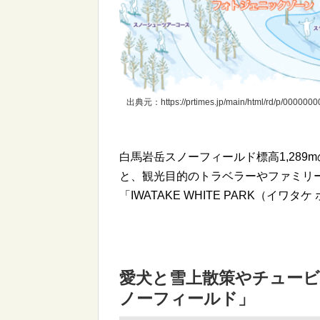
出典元：https://prtimes.jp/main/html/rd/p/000000
白馬岩岳スノーフィールド標高1,28
と、観光目的のトラベラーやファミリ
「IWATAKE WHITE PARK（イ
愛犬と雪上散策やチュー
ノーフィールド」