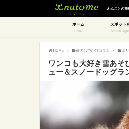
イヌトミィ
わんことの旅
ホーム
スポット
Home
Search Sight
HOME
愛犬おでかけコラム
エ
ワンコも大好き雪あそ
ュー＆スノードッグラ