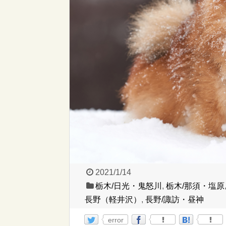
2021/1/14
栃木/日光・鬼怒川
,
栃木/那須・塩原
長野（軽井沢）
,
長野/諏訪・昼神
error