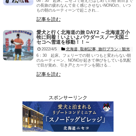
06：30 起床。ニセコで迎えたはじめての朝 前日まで
の長旅の疲れなんて全く感じさせないNONOの、いつ
もの朝のルーティーンで起こされ...
記事を読む
愛犬と行く北海道の旅 DAY2 ～北海道苫小
牧に到着！いよいよパウダースノー天国ニ
セコへ雪道を移動！！～
2022/4/5
北海道, 取材記事, 旅行プラン・観光
6：30 起床。フェリーでの朝 いつもと変わらない朝
のルーティーン、NONOが起きて伸びをしている気配
で目が覚め、引き戸とカーテンを開ける...
記事を読む
スポンサーリンク