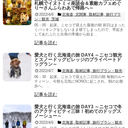
札幌でイヌトミィ座談会＆素敵カフェめぐ
り〜さんふらわあで帰路へ～
2022/4/8
北海道, 北関東, 取材記事, 旅行プラ
ン・観光, 茨城
05：00 起床。ニセコで迎えた最後の朝 前日はまった
くパッキングをしないまま寝てしまったので、早起き
してあたふたと出発の準備から始ま...
記事を読む
愛犬と行く北海道の旅 DAY4 ～ニセコ観光
とスノードッグビレッジのプライベートド
ッグラン～
2022/4/7
北海道, 取材記事, 旅行プラン・観光
06：30 起床。ニセコで迎えた二日目の朝 毎朝のルー
ティーン、今朝も元気にNONOに起こされ、朝のお散
歩へ。 ...
記事を読む
愛犬と行く北海道の旅 DAY3 ～ニセコで冬
のアクティビティ三昧！初めてのドッグス
ノーシュー～
2022/4/6
北海道, 取材記事, 旅行プラン・観光