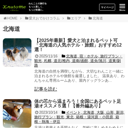
イヌトミィ
わんことの旅行を
もっと楽しく、
マイページ
もっと快適に。
HOME
愛犬おでかけコラム
エリア
北海道
北海道
【2025年最新】愛犬と泊まれるペット可
「北海道の人気ホテル・旅館」おすすめ12
選！
2025/11/16
北海道, 宿・ホテル, 旅行プラン・
観光, 札幌, 道北/稚内, 道南/函館, 道央/旭川, 道東/釧
路
北海道の自然を満喫しながら、大切なわんこと一緒に
泊まれるホテルや旅館を厳選しました。 温泉あり、わ
んちゃん専用ルームあり、屋内ドッグランあ...
記事を読む
体の芯から温まろう！全国にあるペット足
湯オススメ５選！【番外編あり】
2023/10/14
イベント, 北海道, 大阪, 山形, 新潟,
旅行プラン・観光, 東北, 箱根・湯河原・小田原, 箱
根・熱海・伊豆
足湯は着替える手間もなく、気軽に楽しめるため人に