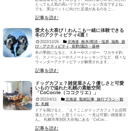
とっても人気の高いリラクゼーション方法ですよね。
でも、実はペットに向けた足湯があるのをご...
記事を読む
愛犬も大喜び！わんこも一緒に体験できる
冬のアクティビティ4選！
2022/12/26
北海道, 栃木/那須・塩原, 福島, 遊
び・アクティビティ, 長野/諏訪・昼神
冬の季節になると、スキーやスノボー、ワカサギ釣
り、スノーシューやスノートレッキングなど、様々な
ウィンターアクティビティが解禁されます。 ...
記事を読む
ドッグカフェ？雑貨屋さん？優しさと可愛
いもので溢れた札幌の素敵空間
「CoCocrie（ココクリエ）」
2022/4/11
北海道, 取材記事, 旅行プラン・観
光, 札幌
ドアを開けると、「え？ここがドッグカフェ？お店間
違えたかな？」と思うぐらい、一見は可愛い雑貨屋さ
ん。 札幌市厚別区大谷地にある「CoCoc...
記事を読む