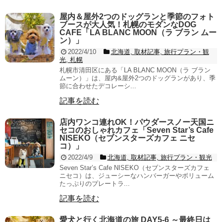
屋内＆屋外2つのドッグランと季節のフォト
ブースが大人気！札幌のモダンなDOG
CAFE「LA BLANC MOON（ラ ブラン ムー
ン）」
2022/4/10
北海道, 取材記事, 旅行プラン・観
光, 札幌
札幌市清田区にある「LA BLANC MOON（ラ ブラン
ムーン）」は、屋内&屋外2つのドッグランがあり、季
節に合わせたデコレーシ...
記事を読む
店内ワンコ連れOK！パウダースノー天国ニ
セコのおしゃれカフェ「Seven Star’s Cafe
NISEKO（セブンスターズカフェ ニセ
コ）」
2022/4/9
北海道, 取材記事, 旅行プラン・観光
Seven Star’s Cafe NISEKO（セブンスターズカフェ
ニセコ）は、ジューシーなハンバーガーやボリューム
たっぷりのプレートラ...
記事を読む
愛犬と行く北海道の旅 DAY5-6 ～最終日は