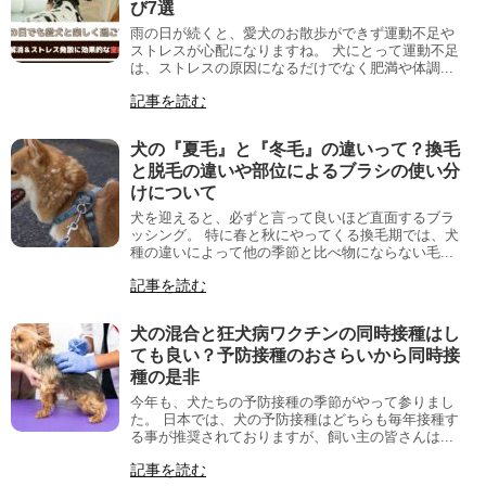
び7選
雨の日が続くと、愛犬のお散歩ができず運動不足や
ストレスが心配になりますね。 犬にとって運動不足
は、ストレスの原因になるだけでなく肥満や体調...
記事を読む
犬の『夏毛』と『冬毛』の違いって？換毛
と脱毛の違いや部位によるブラシの使い分
けについて
犬を迎えると、必ずと言って良いほど直面するブラ
ッシング。 特に春と秋にやってくる換毛期では、犬
種の違いによって他の季節と比べ物にならない毛...
記事を読む
犬の混合と狂犬病ワクチンの同時接種はし
ても良い？予防接種のおさらいから同時接
種の是非
今年も、犬たちの予防接種の季節がやって参りまし
た。 日本では、犬の予防接種はどちらも毎年接種す
る事が推奨されておりますが、飼い主の皆さんは...
記事を読む