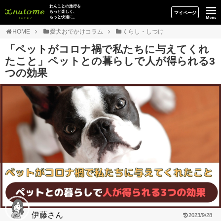
イヌトミィ
わんことの旅行を
もっと楽しく、
マイページ
もっと快適に。
HOME
愛犬おでかけコラム
くらし・しつけ
「ペットがコロナ禍で私たちに与えてくれ
たこと」ペットとの暮らしで人が得られる3
つの効果
伊藤さん
2023/9/28