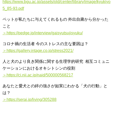
https://www.bgu.ac.jp/assets/old/center/library/image/kyukiyo
5_85-93.pdf
ペットが私たちに与えてくれるもの 外出自粛から分かった
こと
＞https://pedge.jp/interview/gaisyutsujisyuku/
コロナ禍の生活者 今のストレスの主な要因は？
＞https://gallery.intage.co.jp/stress2021/
人と犬のより良き関係に関する生理学的研究 相互コミュニ
ケーションにおけるオキシトシンの役割
＞https://ci.nii.ac.jp/naid/500000568217
あなたと愛犬との絆の強さが如実にわかる「犬の行動」と
は？
＞https://serai.jp/living/305288