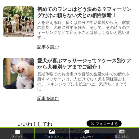
初めてのワンコはどう決める？フィーリン
グだけに頼らない犬との相性診断！
犬を迎える時、多くは自分の生活環境や収入、家族
の意見、犬種に対する好み、そして、その時々のフ
ィーリングなどで迎えることは珍しくないと思いま
す...
記事を読む
愛犬が喜ぶマッサージって？ケース別ケア
から犬種別ケアまでご紹介！
長期休暇でのお出掛けや普段の生活の中での疲れを
癒すマッサージは、人だけでなく犬も同様喜ぶも
の。 スキンシップにも役立つ上、気持ちよさそう
に...
記事を読む
いいね！してね
スポンサーリンク
スポット
フォトコン
エピソード
愛犬コラム