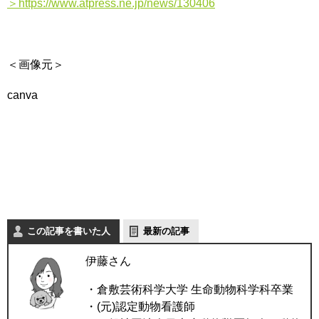
＞https://www.atpress.ne.jp/news/130406
＜画像元＞
canva
この記事を書いた人
最新の記事
伊藤さん
・倉敷芸術科学大学 生命動物科学科卒業
・(元)認定動物看護師