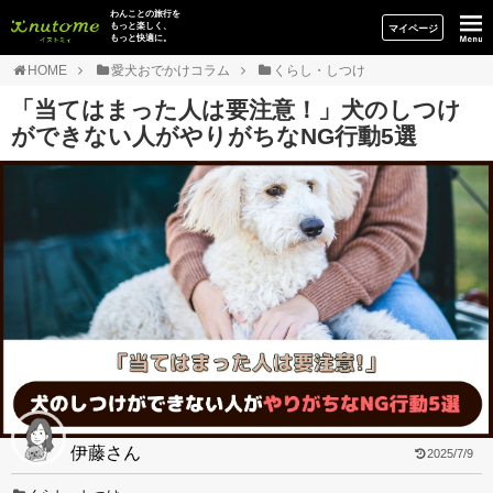
イヌトミィ
わんことの旅行を
もっと楽しく、
マイページ
もっと快適に。
HOME
愛犬おでかけコラム
くらし・しつけ
「当てはまった人は要注意！」犬のしつけ
ができない人がやりがちなNG行動5選
伊藤さん
2025/7/9