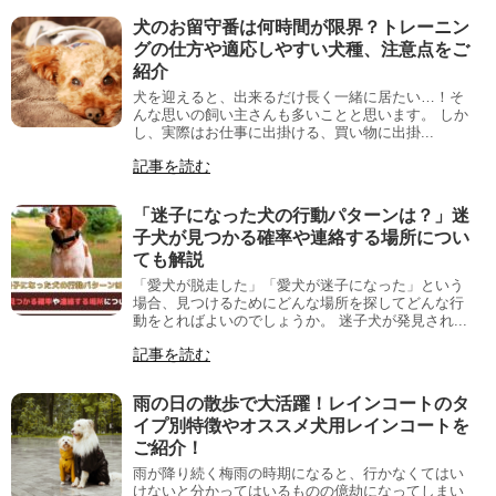
犬のお留守番は何時間が限界？トレーニン
グの仕方や適応しやすい犬種、注意点をご
紹介
犬を迎えると、出来るだけ長く一緒に居たい…！そ
んな思いの飼い主さんも多いことと思います。 しか
し、実際はお仕事に出掛ける、買い物に出掛...
記事を読む
「迷子になった犬の行動パターンは？」迷
子犬が見つかる確率や連絡する場所につい
ても解説
「愛犬が脱走した」「愛犬が迷子になった」という
場合、見つけるためにどんな場所を探してどんな行
動をとればよいのでしょうか。 迷子犬が発見され...
記事を読む
雨の日の散歩で大活躍！レインコートのタ
イプ別特徴やオススメ犬用レインコートを
ご紹介！
雨が降り続く梅雨の時期になると、行かなくてはい
けないと分かってはいるものの億劫になってしまい