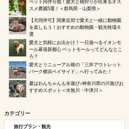
ペット同伴可能！愛犬と桃狩りが出来るオス
スメ農園5選！＜群馬県・山梨県＞
【犬同伴可】関東近郊で愛犬と一緒に動物園
を楽しもう！おすすめの動物園・観光牧場６
選
愛犬と気軽にお出かけ！一日遊べるイオンモ
ール幕張新都心 ペットモールってどんなとこ
ろ？
愛犬とリニューアル後の「三井アウトレット
パーク横浜ベイサイド」へ行ってみた！
夏はわんちゃんも水遊び♪神奈川県の川遊びお
すすめスポット＜水無川・中津川＞
カテゴリー
旅行プラン・観光