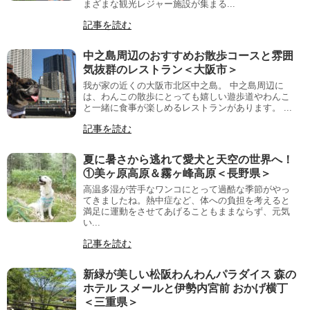
まざまな観光レジャー施設が集まる...
記事を読む
中之島周辺のおすすめお散歩コースと雰囲
気抜群のレストラン＜大阪市＞
我が家の近くの大阪市北区中之島。 中之島周辺に
は、わんこの散歩にとっても嬉しい遊歩道やわんこ
と一緒に食事が楽しめるレストランがあります。 ...
記事を読む
夏に暑さから逃れて愛犬と天空の世界へ！
①美ヶ原高原＆霧ヶ峰高原＜長野県＞
高温多湿が苦手なワンコにとって過酷な季節がやっ
てきましたね。熱中症など、体への負担を考えると
満足に運動をさせてあげることもままならず、元気
い...
記事を読む
新緑が美しい松阪わんわんパラダイス 森の
ホテル スメールと伊勢内宮前 おかげ横丁
＜三重県＞