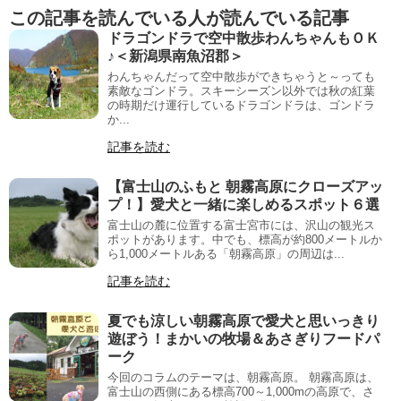
この記事を読んでいる人が読んでいる記事
ドラゴンドラで空中散歩わんちゃんもＯＫ
♪＜新潟県南魚沼郡＞
わんちゃんだって空中散歩ができちゃうと～っても
素敵なゴンドラ。スキーシーズン以外では秋の紅葉
の時期だけ運行しているドラゴンドラは、ゴンドラ
か...
記事を読む
【富士山のふもと 朝霧高原にクローズアッ
プ！】愛犬と一緒に楽しめるスポット６選
富士山の麓に位置する富士宮市には、沢山の観光ス
ポットがあります。中でも、標高が約800メートルか
ら1,000メートルある「朝霧高原」の周辺は...
記事を読む
夏でも涼しい朝霧高原で愛犬と思いっきり
遊ぼう！まかいの牧場＆あさぎりフードパ
ーク
今回のコラムのテーマは、朝霧高原。 朝霧高原は、
富士山の西側にある標高700～1,000mの高原で、さ