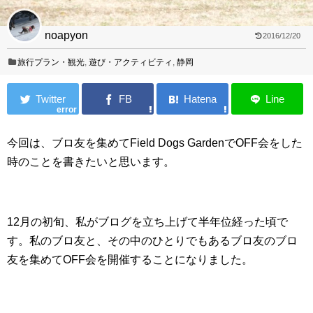
noapyon
2016/12/20
旅行プラン・観光
,
遊び・アクティビティ
,
静岡
error
今回は、ブロ友を集めてField Dogs GardenでOFF会をした
時のことを書きたいと思います。
12月の初旬、私がブログを立ち上げて半年位経った頃で
す。私のブロ友と、その中のひとりでもあるブロ友のブロ
友を集めて
OFF
会を開催することになりました。