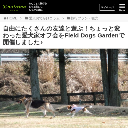
イヌトミィ
わんことの旅行を
もっと楽しく、
マイページ
もっと快適に。
HOME
愛犬おでかけコラム
旅行プラン・観光
自由にたくさんの友達と遊ぶ！ちょっと変
わった愛犬家オフ会をField Dogs Gardenで
開催しました♪