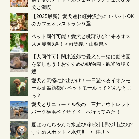
犬と満喫
【2025最新】愛犬連れ軽井沢旅に！ペットOK
のカフェ＆レストラン９選
ペット同伴可能！愛犬と桃狩りが出来るオス
スメ農園5選！＜群馬県・山梨県＞
【犬同伴可】関東近郊で愛犬と一緒に動物園
を楽しもう！おすすめの動物園・観光牧場６
選
愛犬と気軽にお出かけ！一日遊べるイオンモ
ール幕張新都心 ペットモールってどんなとこ
ろ？
愛犬とリニューアル後の「三井アウトレット
パーク横浜ベイサイド」へ行ってみた！
夏はわんちゃんも水遊び♪神奈川県の川遊びお
すすめスポット＜水無川・中津川＞