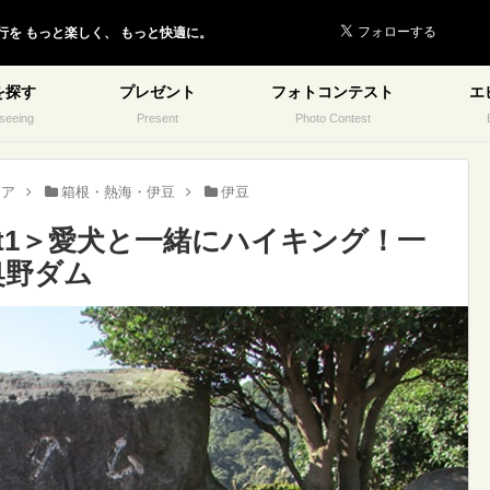
行を
もっと楽しく、
もっと快適に。
を探す
プレゼント
フォトコンテスト
エ
seeing
Present
Photo Contest
リア
箱根・熱海・伊豆
伊豆
rt1＞愛犬と一緒にハイキング！一
奥野ダム