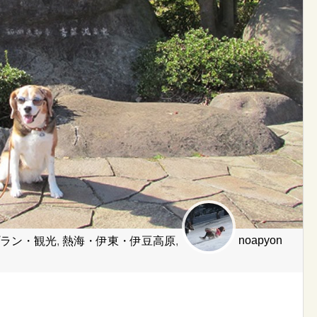
noapyon
プラン・観光
,
熱海・伊東・伊豆高原
,