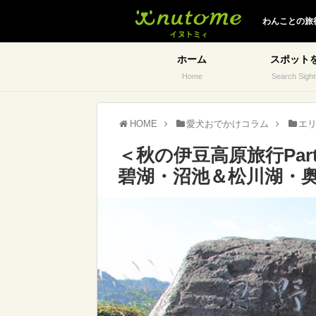
イヌトミィ
わんことの旅
ホーム
スポット
Home
Search Sight
HOME
愛犬おでかけコラム
エ
＜秋の伊豆高原旅行Pa
碧湖・沼池＆松川湖・