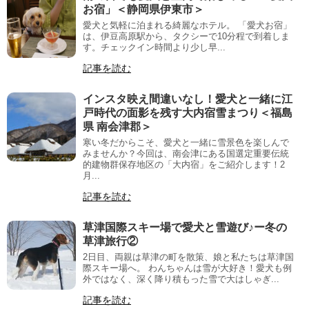
お宿」＜静岡県伊東市＞
愛犬と気軽に泊まれる綺麗なホテル。 「愛犬お宿」
は、伊豆高原駅から、タクシーで10分程で到着しま
す。チェックイン時間より少し早...
記事を読む
インスタ映え間違いなし！愛犬と一緒に江
戸時代の面影を残す大内宿雪まつり＜福島
県 南会津郡＞
寒い冬だからこそ、愛犬と一緒に雪景色を楽しんで
みませんか？今回は、南会津にある国選定重要伝統
的建物群保存地区の「大内宿」をご紹介します！2
月...
記事を読む
草津国際スキー場で愛犬と雪遊び♪ー冬の
草津旅行②
2日目、両親は草津の町を散策、娘と私たちは草津国
際スキー場へ。 わんちゃんは雪が大好き！愛犬も例
外ではなく、深く降り積もった雪で大はしゃぎ...
記事を読む