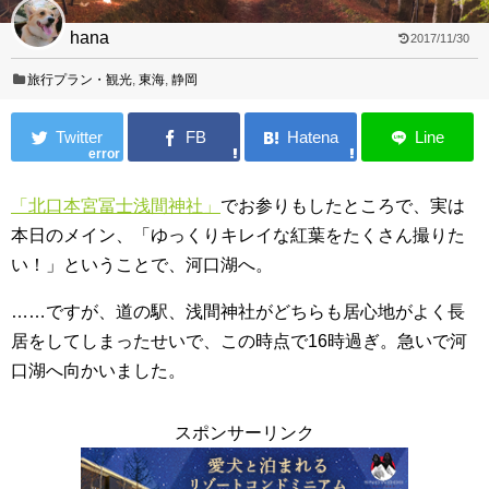
hana
2017/11/30
旅行プラン・観光
,
東海
,
静岡
error
「北口本宮冨士浅間神社」
でお参りもしたところで、実は
本日のメイン、「ゆっくりキレイな紅葉をたくさん撮りた
い！」ということで、河口湖へ。
……ですが、道の駅、浅間神社がどちらも居心地がよく長
居をしてしまったせいで、この時点で16時過ぎ。急いで河
口湖へ向かいました。
スポンサーリンク