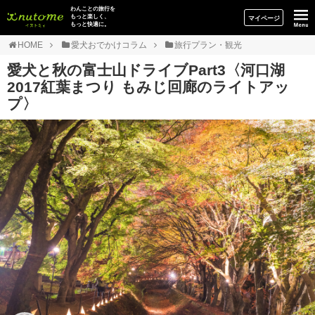
イヌトミィ
わんことの旅行を
もっと楽しく、
マイページ
もっと快適に。
HOME
愛犬おでかけコラム
旅行プラン・観光
愛犬と秋の富士山ドライブPart3〈河口湖
2017紅葉まつり もみじ回廊のライトアッ
プ〉