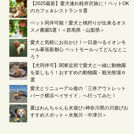
【2025最新】愛犬連れ軽井沢旅に！ペットOK
のカフェ＆レストラン９選
ペット同伴可能！愛犬と桃狩りが出来るオス
スメ農園5選！＜群馬県・山梨県＞
愛犬と気軽にお出かけ！一日遊べるイオンモ
ール幕張新都心 ペットモールってどんなとこ
ろ？
【犬同伴可】関東近郊で愛犬と一緒に動物園
を楽しもう！おすすめの動物園・観光牧場６
選
愛犬とリニューアル後の「三井アウトレット
パーク横浜ベイサイド」へ行ってみた！
夏はわんちゃんも水遊び♪神奈川県の川遊びお
すすめスポット＜水無川・中津川＞