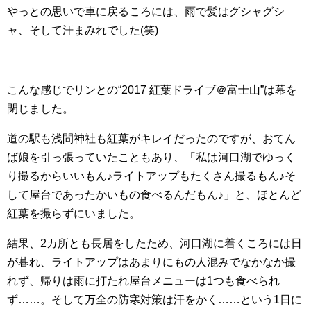
やっとの思いで車に戻るころには、雨で髪はグシャグシ
ャ、そして汗まみれでした(笑)
こんな感じでリンとの“2017 紅葉ドライブ＠富士山”は幕を
閉じました。
道の駅も浅間神社も紅葉がキレイだったのですが、おてん
ば娘を引っ張っていたこともあり、「私は河口湖でゆっく
り撮るからいいもん♪ライトアップもたくさん撮るもん♪そ
して屋台であったかいもの食べるんだもん♪」と、ほとんど
紅葉を撮らずにいました。
結果、2カ所とも長居をしたため、河口湖に着くころには日
が暮れ、ライトアップはあまりにもの人混みでなかなか撮
れず、帰りは雨に打たれ屋台メニューは1つも食べられ
ず……。そして万全の防寒対策は汗をかく……という1日に