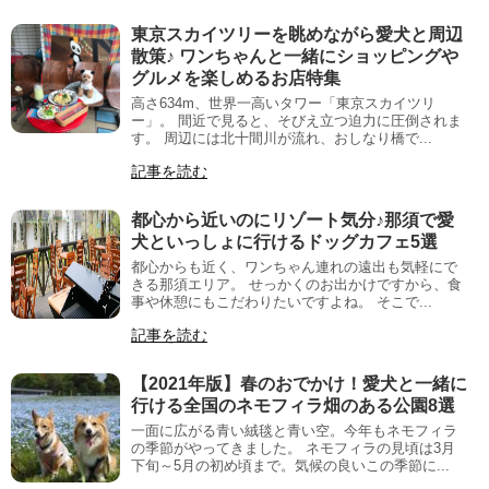
東京スカイツリーを眺めながら愛犬と周辺
散策♪ ワンちゃんと一緒にショッピングや
グルメを楽しめるお店特集
高さ634m、世界一高いタワー「東京スカイツリ
ー」。 間近で見ると、そびえ立つ迫力に圧倒されま
す。 周辺には北十間川が流れ、おしなり橋で...
記事を読む
都心から近いのにリゾート気分♪那須で愛
犬といっしょに行けるドッグカフェ5選
都心からも近く、ワンちゃん連れの遠出も気軽にで
きる那須エリア。 せっかくのお出かけですから、食
事や休憩にもこだわりたいですよね。 そこで...
記事を読む
【2021年版】春のおでかけ！愛犬と一緒に
行ける全国のネモフィラ畑のある公園8選
一面に広がる青い絨毯と青い空。今年もネモフィラ
の季節がやってきました。 ネモフィラの見頃は3月
下旬～5月の初め頃まで。気候の良いこの季節に...