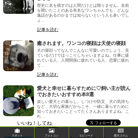
歴史に名を残すのは人間だけとは限りません。名前
を聞いたことのある有名なワンちゃんでも、どんな
逸話があるのかまでは知らないという人も多いでし
ょ...
記事を読む
癒されます。ワンコの寝顔は天使の寝顔
犬の寝顔ってなんでこんなに可愛いのでしょう。見
ているだけでほっこりしちゃいますよね。仕事に疲
れている人、人間関係に疲れている人、恋愛に疲れ
て...
記事を読む
愛犬と幸せに暮らすために♡飼い主が読ん
でおきたいおすすめ本8選
楽しい愛犬との暮らし。しつけや防災、犬の気持ち
など、大切な家族だからこそ、一緒に暮らすために
知っておきたいことってたくさんありますよね。こ
れ...
いいね！してね
記事を読む
スポット
フォトコン
エピソード
愛犬コラム