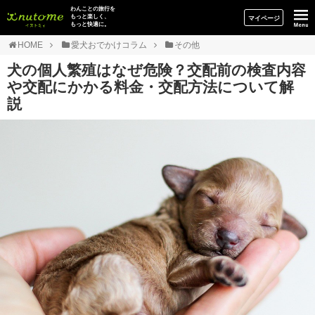
イヌトミィ
わんことの旅行を
もっと楽しく、
マイページ
もっと快適に。
HOME
愛犬おでかけコラム
その他
犬の個人繁殖はなぜ危険？交配前の検査内容
や交配にかかる料金・交配方法について解
説