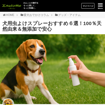
イヌトミィ
わんことの旅行を
もっと楽しく、
マイページ
もっと快適に。
HOME
愛犬おでかけコラム
グッズ・アイテム
犬用虫よけスプレーおすすめ６選！100％天
然由来＆無添加で安心