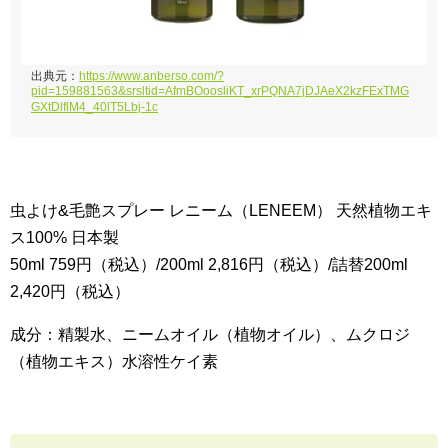
出典元：
https://www.anberso.com/?
pid=159881563&srsltid=AfmBOoosliKT_xrPQNA7jDJAeX2kzFExTMG
GXtDlflM4_40lT5Lbj-1c
虫よけ&毛艶スプレー レニーム（LENEEM） 天然植物エキ
ス100% 日本製
50ml 759円（税込）/200ml 2,816円（税込）/詰替200ml
2,420円（税込）
成分：精製水、ニームオイル（植物オイル）、ムクロジ
（植物エキス）水溶性ケイ素