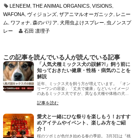
LENEEM
,
THE ANIMAL ORGANICS
,
VISIONS
,
WAFONA
,
ヴィジョンズ
,
ザアニマルオーガニック
,
レニー
ム
,
ワフォナ
,
森のバリア
,
犬用虫よけスプレー
,
虫ノンスプ
レー
石田 凛理子
この記事を読んでいる人が読んでいる記事
「人気犬種ミックス犬の誤解?!」飼う前に
知っておきたい健康・性格・病気のことを
解説
近年、ミックス犬を飼う方が増えています。 「オン
リーワンの容姿」「丈夫で健康」などいいイメージ
のあるミックス犬ですが、異なる犬種や体格の犬...
記事を読む
愛犬と一緒にひな祭りを楽しもう！おすす
めアイテムやイベント、楽しみ方をご紹
介！
桜のツボミが色付き始める春の季節。 3月3日は『桃