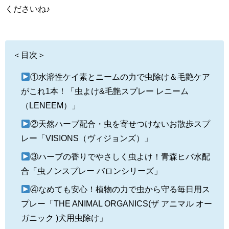
くださいね♪
＜目次＞
①水溶性ケイ素とニームの力で虫除け＆毛艶ケア
がこれ1本！「虫よけ&毛艶スプレー レニーム
（LENEEM）」
②天然ハーブ配合・虫を寄せつけないお散歩スプ
レー「VISIONS（ヴィジョンズ）」
③ハーブの香りでやさしく虫よけ！青森ヒバ水配
合「虫ノンスプレー バロンシリーズ」
④なめても安心！植物の力で虫から守る毎日用ス
プレー「THE ANIMAL ORGANICS(ザ アニマル オー
ガニック )犬用虫除け」