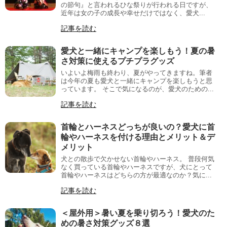
の節句』と言われるひな祭りが行われる日ですが、
近年は女の子の成長や幸せだけではなく、愛犬...
記事を読む
愛犬と一緒にキャンプを楽しもう！夏の暑
さ対策に使えるプチプラグッズ
いよいよ梅雨も終わり、夏がやってきますね。筆者
は今年の夏も愛犬と一緒にキャンプを楽しもうと思
っています。 そこで気になるのが、愛犬のための...
記事を読む
首輪とハーネスどっちが良いの？愛犬に首
輪やハーネスを付ける理由とメリット＆デ
メリット
犬との散歩で欠かせない首輪やハーネス。 普段何気
なく買っている首輪やハーネスですが、犬にとって
首輪やハーネスはどちらの方が最適なのか？気に...
記事を読む
＜屋外用＞暑い夏を乗り切ろう！愛犬のた
めの暑さ対策グッズ８選