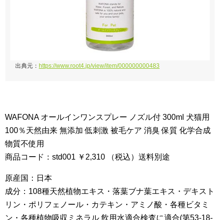
出典元：
https://www.root4.jp/view/item/000000000483
WAFONA オールインワンスプレー ノズル付 300ml 犬猫用
100％天然由来 無添加 低刺激 被毛ケア 消臭 保質 化学合成
物質不使用
商品コード：std001 ￥2,310 （税込）送料別途
原産国：日本
成分：108種天然植物エキス・落葉ブナ葉エキス・デキスト
リン・ポリフェノール・カテキン・アミノ酸・各種ビタミ
ン・各種植物吸収ミネラル 飲用水適合検査に適合(第53-18-