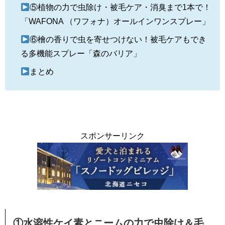
⑤植物の力で虫除け・被毛ケア・消臭まで1本で！
「WAFONA （ワフォナ）オールインワンスプレー」
⑥檜の香りで虫を寄せつけない！被毛ケアもでき
る多機能スプレー「森のバリア」
まとめ
スポンサーリンク
①水溶性ケイ素とニームの力で虫除け＆毛