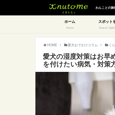
イヌトミィ
わんことの旅
ホーム
スポット
Home
Search Sight
HOME
愛犬おでかけコラム
く
愛犬の湿度対策はお早
を付けたい病気・対策