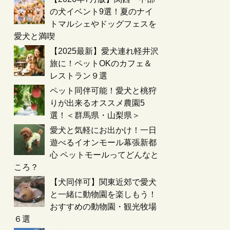
の犬イベント9選！夏のナイ
トマルシェやドッグフェスを
愛犬と満喫
【2025最新】愛犬連れ軽井沢
旅に！ペットOKのカフェ＆
レストラン９選
ペット同伴可能！愛犬と桃狩
りが出来るオススメ農園5
選！＜群馬県・山梨県＞
愛犬と気軽にお出かけ！一日
遊べるイオンモール幕張新都
心 ペットモールってどんなと
ころ？
【犬同伴可】関東近郊で愛犬
と一緒に動物園を楽しもう！
おすすめの動物園・観光牧場
６選