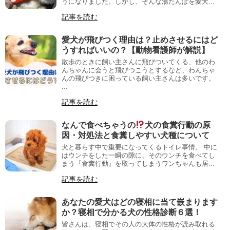
うになりました。しかし、そんな湯たんぽを愛犬...
記事を読む
愛犬が飛びつく理由は？止めさせるにはど
うすればいいの？【動物看護師が解説】
散歩のときに飼い主さんに飛びついてくる、他のわ
んちゃんに会うと飛びつこうとするなど、わんちゃ
んの飛びつきに困っている飼い主さんは多いです。
...
記事を読む
なんで食べちゃうの
犬の食糞行動の原
因・対処法と食糞しやすい犬種について
犬と暮らす中で重要になってくるトイレ事情。 中に
はウンチをした一瞬の隙に、そのウンチを食べてし
まう『食糞行動』を取ってしまうワンちゃんも居...
記事を読む
あなたの愛犬はどの寝相に当て嵌まります
か？寝相で分かる犬の性格診断６選！
皆さんは、寝相でその人の大体の性格が読み取れる