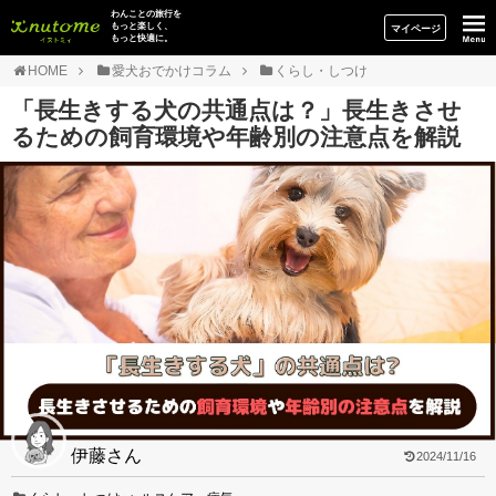
イヌトミィ
わんことの旅行を
もっと楽しく、
マイページ
もっと快適に。
HOME
愛犬おでかけコラム
くらし・しつけ
「長生きする犬の共通点は？」長生きさせ
るための飼育環境や年齢別の注意点を解説
伊藤さん
2024/11/16