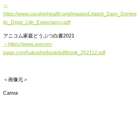
＞
https://www.cavalierhealth.org/images/Lippert_Sapy_Domes
tic_Dogs_Life_Expectancy.pdf
アニコム家庭どうぶつ白書2021
＞https://www.anicom-
page.com/hakusho/book/pdf/book_202112.pdf
＜画像元＞
Canva