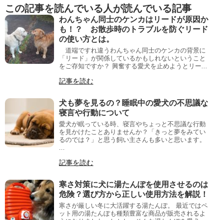
この記事を読んでいる人が読んでいる記事
わんちゃん同士のケンカはリードが原因か
も！？ お散歩時のトラブルを防ぐリード
の使い方とは。
道端ですれ違うわんちゃん同士のケンカの背景に
「リード」が関係しているかもしれないということ
をご存知ですか？ 興奮する愛犬を止めようとリー...
記事を読む
犬も夢を見るの？睡眠中の愛犬の不思議な
寝言や行動について
愛犬が眠っている時、寝言やちょっと不思議な行動
を見かけたことありませんか？「きっと夢をみてい
るのでは？」と思う飼い主さんも多いと思います。
...
記事を読む
寒さ対策に犬に湯たんぽを使用させるのは
危険？選び方から正しい使用方法を解説！
寒さが厳しい冬に大活躍する湯たんぽ。 最近ではペ
ット用の湯たんぽも種類豊富な商品が販売されるよ