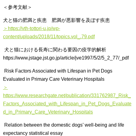
＜参考文献＞
犬と猫の肥満と疾患 肥満が悪影響を及ぼす疾患
＞https://vth-tottori-u.jp/wp-
content/uploads/2018/11/topics.vol_.79.pdf
犬と猫における長寿に関わる要因の疫学的解析
https://www.jstage.jst.go.jp/article/jve1997/5/2/5_2_77/_pdf
Risk Factors Associated with Lifespan in Pet Dogs
Evaluated in Primary Care Veterinary Hospitals
＞
https://www.researchgate.net/publication/331762987_Risk_
Factors_Associated_with_Lifespan_in_Pet_Dogs_Evaluate
d_in_Primary_Care_Veterinary_Hospitals
Relation between the domestic dogs’ well-being and life
expectancy statistical essay