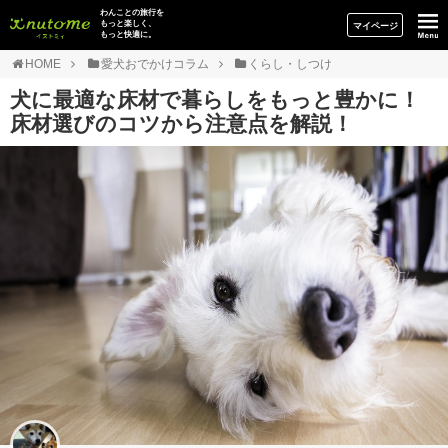
イヌトミィ
わんことの旅行を
もっと楽しく、
マイページ
もっと快適に。
HOME
愛犬おでかけコラム
くらし・しつけ
犬に最適な床材で暮らしをもっと豊かに！
床材選びのコツから注意点を解説！