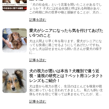
「犬の社会化」という言葉を聞いたことがあるでし
ょうか？ 子犬には社会化期と呼ばれる時期があり、
この時期に外の世界や物と接触することが、犬の...
記事を読む
愛犬がシニアになったら気を付けてあげた
い5つのこと
犬は人間より早く年を取ります。愛犬がシニアにな
っても快適に過ごせるようにしてあげたいですね。
しかし犬は話せませんから飼い主さんが愛犬の様子
に...
記事を読む
犬の視力が悪いは本当？犬種別で違う近
視・遠視の研究とは？ペット用コンタクト
レンズもご紹介！
犬は昔から視力が悪く、生活のほとんどを嗅覚や聴
覚に頼っていると言われてきました。 私たち飼い主
側もそれを信じて疑っては来ませんでしたが、近...
記事を読む