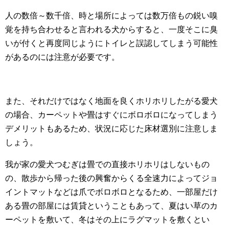
人の数倍～数千倍、時と場所によっては数万倍もの鋭い嗅
覚を持ち合わせると言われる犬からすると、一度そこに臭
いが付くと再度同じようにトイレと誤認してしまう可能性
があるのには注意が必要です。
また、それだけではなく地面を良くホリホリしたがる愛犬
の場合、カーペットや畳はすぐにボロボロになってしまう
デメリットもあるため、状況に応じた床材選別に注意しま
しょう。
我が家の愛犬つむぎは畳での直接ホリホリはしないもの
の、散歩から帰った後の興奮からくる全速力によってジョ
イントマットなどは爪でボロボロとなるため、一部屋だけ
ある畳の部屋には賃貸ということもあって、夏はい草のカ
ーペットを敷いて、冬はその上にラグマットを敷くとい