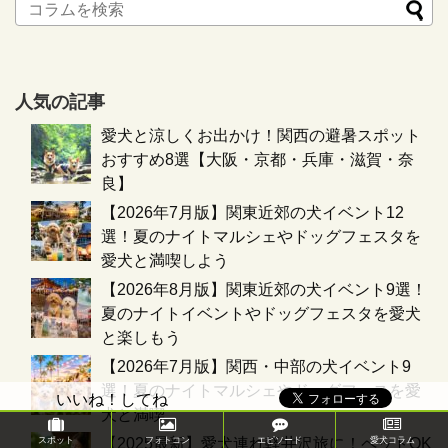
人気の記事
愛犬と涼しくお出かけ！関西の避暑スポット
おすすめ8選【大阪・京都・兵庫・滋賀・奈
良】
【2026年7月版】関東近郊の犬イベント12
選！夏のナイトマルシェやドッグフェスタを
愛犬と満喫しよう
【2026年8月版】関東近郊の犬イベント9選！
夏のナイトイベントやドッグフェスタを愛犬
と楽しもう
【2026年7月版】関西・中部の犬イベント9
選！夏のナイトマルシェやドッグフェスを愛
いいね！してね
犬と満喫
【2025最新】愛犬連れ軽井沢旅に！ペットOK
スポット
フォトコン
エピソード
愛犬コラム