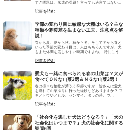
すさ問題は、永遠の課題と言っても過言ではない...
記事を読む
季節の変わり目に敏感な犬種はいる？主な
種類や寒暖差を生まない工夫、注意点を解
説！
春から夏、夏から秋、秋から冬、そして冬から春と
いった季節の変わり目は、人はもちろんですが、犬
もまた体調を崩しやすい時期ですよね。 特にこう...
記事を読む
愛犬も一緒に食べられる春の山菜は？犬が
食べてＯＫな山菜3選＆ＮＧな山菜3選！
春は様々な植物が芽吹く季節ですが、皆さんは愛犬
を連れて山菜採りに行った経験などありますか？ フ
キノトウやノビル、ゼンマイ、タラの芽、ウ...
記事を読む
「社会化を逃した犬はどうなる？」「犬の
社会化はいつまで？」犬の社会化に関する
疑問6選