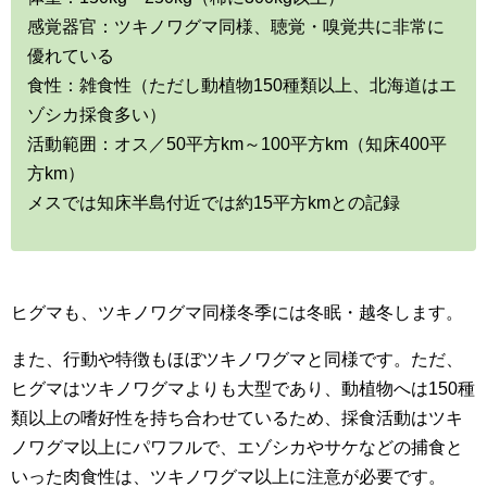
感覚器官：ツキノワグマ同様、聴覚・嗅覚共に非常に
優れている
食性：雑食性（ただし動植物150種類以上、北海道はエ
ゾシカ採食多い）
活動範囲：オス／50平方km～100平方km（知床400平
方km）
メスでは知床半島付近では約15平方kmとの記録
ヒグマも、ツキノワグマ同様冬季には冬眠・越冬します。
また、行動や特徴もほぼツキノワグマと同様です。ただ、
ヒグマはツキノワグマよりも大型であり、動植物へは150種
類以上の嗜好性を持ち合わせているため、採食活動はツキ
ノワグマ以上にパワフルで、エゾシカやサケなどの捕食と
いった肉食性は、ツキノワグマ以上に注意が必要です。