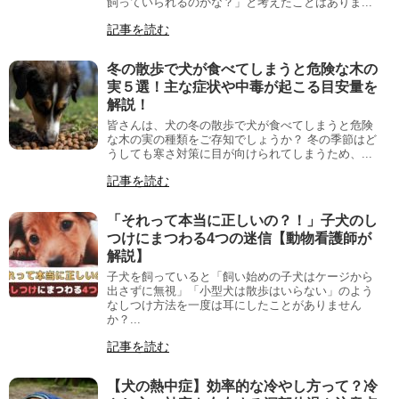
飼っていられるのかな？」と考えたことはありま...
記事を読む
冬の散歩で犬が食べてしまうと危険な木の
実５選！主な症状や中毒が起こる目安量を
解説！
皆さんは、犬の冬の散歩で犬が食べてしまうと危険
な木の実の種類をご存知でしょうか？ 冬の季節はど
うしても寒さ対策に目が向けられてしまうため、...
記事を読む
「それって本当に正しいの？！」子犬のし
つけにまつわる4つの迷信【動物看護師が
解説】
子犬を飼っていると「飼い始めの子犬はケージから
出さずに無視」「小型犬は散歩はいらない」のよう
なしつけ方法を一度は耳にしたことがありません
か？...
記事を読む
【犬の熱中症】効率的な冷やし方って？冷