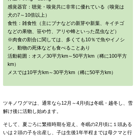
感覚器官：聴覚・嗅覚共に非常に優れている（嗅覚は
犬の7～10倍以上）
食性：雑食性（主にブナなどの新芽や新葉、キイチゴ
などの果物、笹や竹、アリや蜂といった昆虫など）
※肉食の割合に関しては、多くても10％で魚やイノシ
シ、動物の死体なども食べることあり
活動範囲：オス／30平方km～50平方km（稀に100平方
km）
メスでは10平方km～30平方km（稀に50平方km）
ツキノワグマは、通常なら12月～4月頃は冬眠・越冬し、雪
解け後に活動し始めます。
そして、夏ごろに繁殖時期を迎え、冬眠の2月頃に１頭ある
いは２頭の子を出産し、子は生後1年半程までは母クマと行