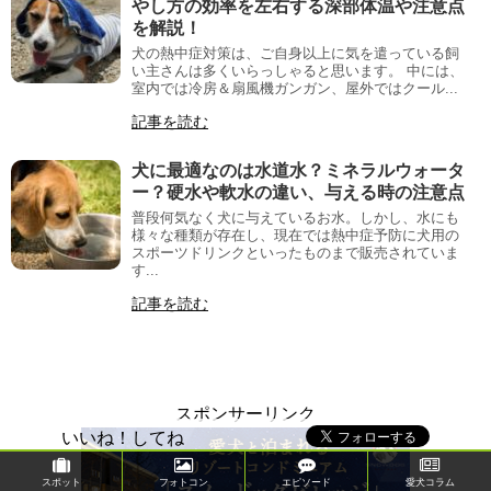
やし方の効率を左右する深部体温や注意点
を解説！
犬の熱中症対策は、ご自身以上に気を遣っている飼
い主さんは多くいらっしゃると思います。 中には、
室内では冷房＆扇風機ガンガン、屋外ではクール...
記事を読む
犬に最適なのは水道水？ミネラルウォータ
ー？硬水や軟水の違い、与える時の注意点
普段何気なく犬に与えているお水。しかし、水にも
様々な種類が存在し、現在では熱中症予防に犬用の
スポーツドリンクといったものまで販売されていま
す...
記事を読む
スポンサーリンク
いいね！してね
スポット
フォトコン
エピソード
愛犬コラム