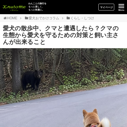
イヌトミィ
わんことの旅行を
もっと楽しく、
マイページ
もっと快適に。
HOME
愛犬おでかけコラム
くらし・しつけ
愛犬の散歩中、クマと遭遇したら？クマの
生態から愛犬を守るための対策と飼い主さ
んが出来ること