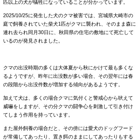
匹以上の犬が犠牲になっていることが分かっています。
2025/10/25に発生した犬のクマ被害では、宮城県大崎市の
庭で飼養されていた柴犬1匹がクマに襲われ、そのまま森に
連れ去られ同月30日に、秋田県の住宅の敷地にて死亡して
いるのが発見されました。
クマの出没時期の多くは大体夏から秋にかけて最も多くな
るようですが、昨年に出没数が多い場合、その翌年には春
の段階から出没件数が増加する傾向があるようです。
加えて犬は、多くの場合クマに気付くと警戒心から吠えて
威嚇をしますが、その分クマの闘争心を刺激して引き付け
てしまう作用を持っています。
また屋外飼養の場合だと、その傍には愛犬のドッグフード
が常備してあったり、置き餌のままにしてあったりもする