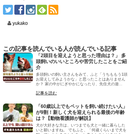
yukako
この記事を読んでいる人が読んでいる記事
「2頭目を迎えようと思った理由は？」 多
頭飼いのいいところや苦労したことをご紹
介
多頭飼いの飼い主さんをみて、ふと「うちももう1頭
お迎えしてみようかな」と思ったことはありません
か？ 家の中がにぎやかになったり、先住犬の遊...
記事を読む
「60歳以上でもペットを飼い続けたい人」
が9割！新しく犬を迎えられる最後の年齢
は？【動物看護師が解説】
犬が大好きな方は、いつまでも犬と一緒に暮らした
いと願いますね。 でもふと、「何歳くらいまで犬を