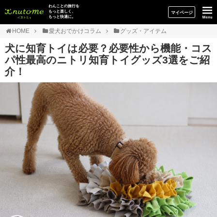
イヌトミィ
わんことの旅行を
もっと楽しく、
マイページ
もっと快適に。
HOME
愛犬おでかけコラム
グッズ・アイテム
犬に知育トイは必要？必要性から機能・コス
パ性最高のニトリ知育トイグッズ3選をご紹
介！