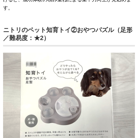
す。
ニトリのペット知育トイ②おやつパズル（足形
／難易度：★2）