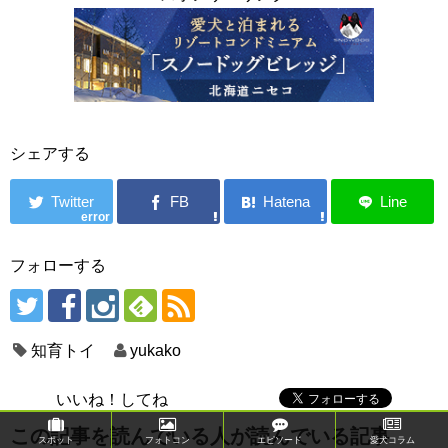
シェアする
error
フォローする
知育トイ
yukako
いいね！してね
この記事を読んでいる人が読んでいる記事
スポット
フォトコン
エピソード
愛犬コラム