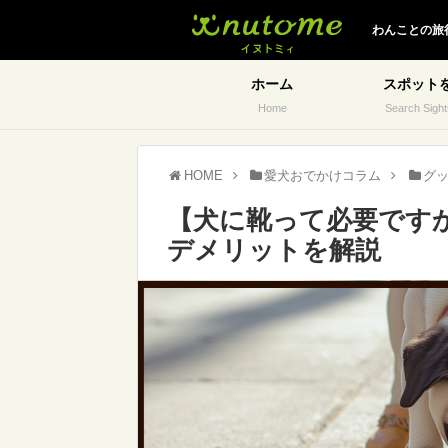
イヌトミィ
わんことの旅
ホーム
スポット
Home
Search Sight
HOME
愛犬おでかけコラム
グ
【犬に靴って必要です
デメリットを解説