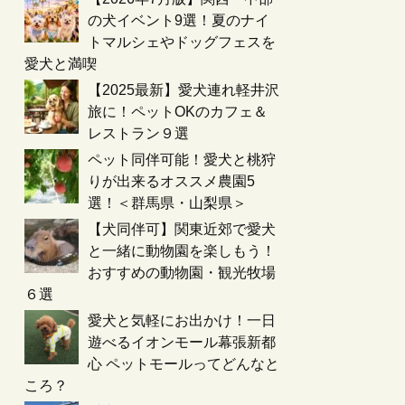
の犬イベント9選！夏のナイ
トマルシェやドッグフェスを
愛犬と満喫
【2025最新】愛犬連れ軽井沢
旅に！ペットOKのカフェ＆
レストラン９選
ペット同伴可能！愛犬と桃狩
りが出来るオススメ農園5
選！＜群馬県・山梨県＞
【犬同伴可】関東近郊で愛犬
と一緒に動物園を楽しもう！
おすすめの動物園・観光牧場
６選
愛犬と気軽にお出かけ！一日
遊べるイオンモール幕張新都
心 ペットモールってどんなと
ころ？