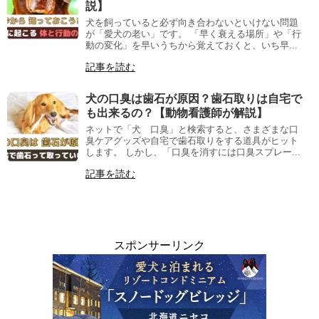
説】
犬を飼っていると必ず向き合わないといけない問題
が「愛犬の老い」です。 「早く衰える場所」や「行
動の変化」を早いうちから覚えておくと、いち早...
記事を読む
犬の口臭は歯石が原因？歯石取りは自宅で
も出来るの？【動物看護師が解説】
ネットで「犬 口臭」と検索すると、さまざまな口
臭ケアグッズや自宅で歯石取りをする道具がヒット
します。 しかし、「口臭を消すには口臭スプレー...
記事を読む
スポンサーリンク