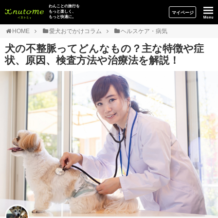
イヌトミィ
わんことの旅行を
もっと楽しく、
マイページ
もっと快適に。
HOME
愛犬おでかけコラム
ヘルスケア・病気
犬の不整脈ってどんなもの？主な特徴や症
状、原因、検査方法や治療法を解説！