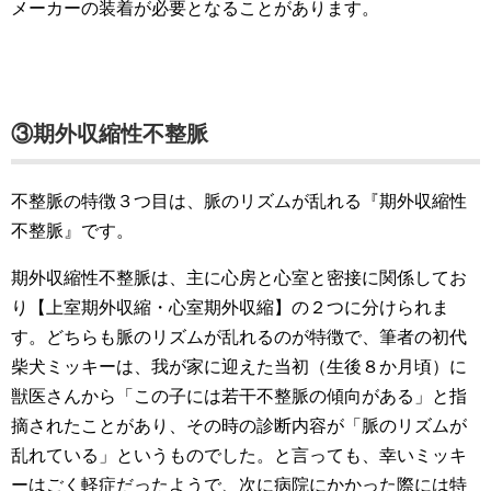
メーカーの装着が必要となることがあります。
③期外収縮性不整脈
不整脈の特徴３つ目は、脈のリズムが乱れる『期外収縮性
不整脈』です。
期外収縮性不整脈は、主に心房と心室と密接に関係してお
り【上室期外収縮・心室期外収縮】の２つに分けられま
す。どちらも脈のリズムが乱れるのが特徴で、筆者の初代
柴犬ミッキーは、我が家に迎えた当初（生後８か月頃）に
獣医さんから「この子には若干不整脈の傾向がある」と指
摘されたことがあり、その時の診断内容が「脈のリズムが
乱れている」というものでした。と言っても、幸いミッキ
ーはごく軽症だったようで、次に病院にかかった際には特