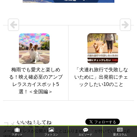
梅雨でも愛犬と楽しめ
「犬連れ旅行で失敗しな
る！映え確必至のアンブ
いために」出発前にチェ
レラスカイスポット5
ックしたい10のこと
選！＜全国編＞
いいね！してね
コメントをどうぞ
メールアドレスが公開されることはありません。
*
が付いている欄は必
スポット
フォトコン
エピソード
愛犬コラム
須項目です