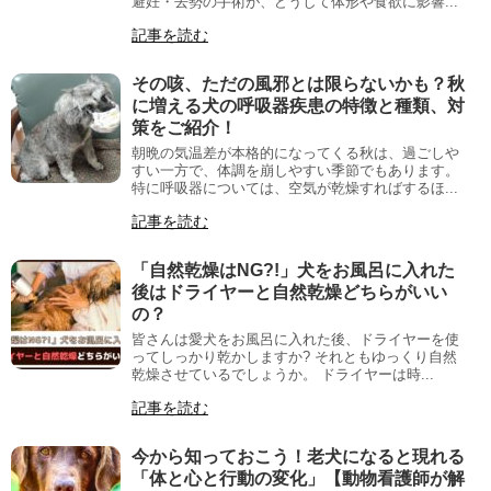
避妊・去勢の手術が、どうして体形や食欲に影響...
記事を読む
その咳、ただの風邪とは限らないかも？秋
に増える犬の呼吸器疾患の特徴と種類、対
策をご紹介！
朝晩の気温差が本格的になってくる秋は、過ごしや
すい一方で、体調を崩しやすい季節でもあります。
特に呼吸器については、空気が乾燥すればするほ...
記事を読む
「自然乾燥はNG?!」犬をお風呂に入れた
後はドライヤーと自然乾燥どちらがいい
の？
皆さんは愛犬をお風呂に入れた後、ドライヤーを使
ってしっかり乾かしますか? それともゆっくり自然
乾燥させているでしょうか。 ドライヤーは時...
記事を読む
今から知っておこう！老犬になると現れる
「体と心と行動の変化」【動物看護師が解