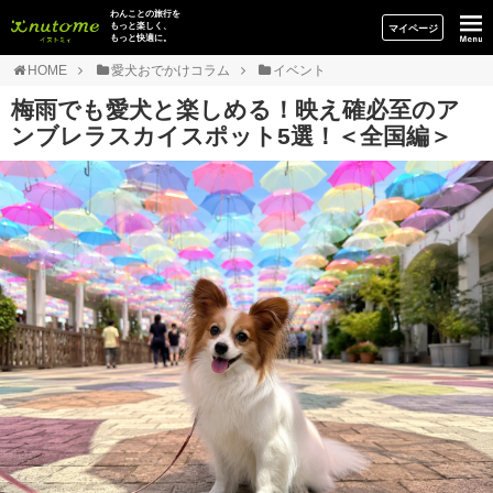
イヌトミィ
わんことの旅行を
もっと楽しく、
マイページ
もっと快適に。
HOME
愛犬おでかけコラム
イベント
梅雨でも愛犬と楽しめる！映え確必至のア
ンブレラスカイスポット5選！＜全国編＞