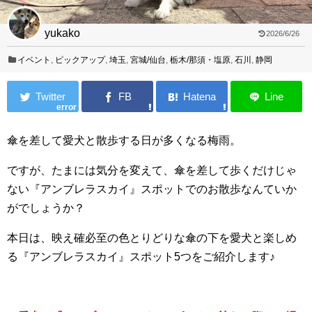
yukako
2026/6/26
イベント
,
ピックアップ
,
埼玉
,
宮城/仙台
,
栃木/那須・塩原
,
石川
,
静岡
error
傘を差して愛犬と散歩する日が多くなる梅雨。
ですが、たまには気分を変えて、傘を差して歩くだけじゃ
ない『アンブレラスカイ』スポットでのお散歩なんていか
がでしょうか？
本日は、映え確必至の色とりどりな傘の下を愛犬と楽しめ
る『アンブレラスカイ』スポット5つをご紹介します♪