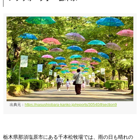
出典元：
https://nasushiobara-kanko.jp/reports/30540/#section9
栃木県那須塩原市にある千本松牧場では、雨の日も晴れの