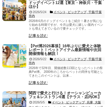
ドッグイベント12選【東京・神奈川・千葉
ほか】
2026/5/24
イベント, ピックアップ, 千葉/千葉
市内
2026年6月のドッグイベントをご紹介！暑さが気にな
り始める時期ですが、今月は愛犬に嬉しい屋内イベン
トも増えてきているので要チェックです。 ...
記事を読む
【Pet博2026幕張】16年ぶりに愛犬と体験
レポート！ペットアイテム最新情報や次回
開催情報も解説！
2026/5/22
イベント, ピックアップ, 千葉/千葉
市内
2026年で32年目、開催総数113回となったペットの祭
典Pet博。 2000年のころからペットの同伴を可能とし
てきたこのイベントは、以来...
記事を読む
関西で愛犬と行ける！オーシャンビューカ
フェ＆レストラン6選【テラス・店内OK】
2026/5/5
イベント, ピックアップ, 兵庫, 大阪