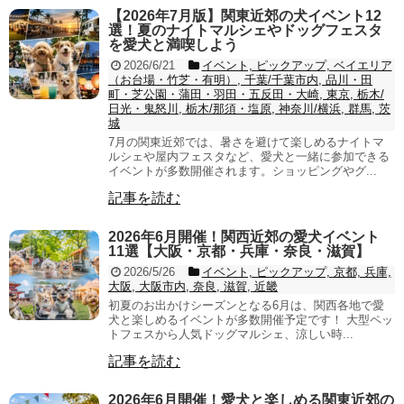
【2026年7月版】関東近郊の犬イベント12
選！夏のナイトマルシェやドッグフェスタ
を愛犬と満喫しよう
2026/6/21
イベント, ピックアップ, ベイエリア
（お台場・竹芝・有明）, 千葉/千葉市内, 品川・田
町・芝公園・蒲田・羽田・五反田・大崎, 東京, 栃木/
日光・鬼怒川, 栃木/那須・塩原, 神奈川/横浜, 群馬, 茨
城
7月の関東近郊では、暑さを避けて楽しめるナイトマ
ルシェや屋内フェスタなど、愛犬と一緒に参加できる
イベントが多数開催されます。ショッピングやグ...
記事を読む
2026年6月開催！関西近郊の愛犬イベント
11選【大阪・京都・兵庫・奈良・滋賀】
2026/5/26
イベント, ピックアップ, 京都, 兵庫,
大阪, 大阪市内, 奈良, 滋賀, 近畿
初夏のお出かけシーズンとなる6月は、関西各地で愛
犬と楽しめるイベントが多数開催予定です！ 大型ペッ
トフェスから人気ドッグマルシェ、涼しい時...
記事を読む
2026年6月開催！愛犬と楽しめる関東近郊の