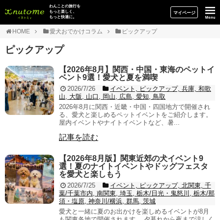
イヌトミィ
わんことの旅行を
もっと楽しく、
マイページ
もっと快適に。
HOME
愛犬おでかけコラム
ピックアップ
ピックアップ
【2026年8月】関西・中国・東海のペットイ
ベント9選！愛犬と夏を満喫
2026/7/26
イベント, ピックアップ, 兵庫, 和歌
山, 大阪, 山口, 岡山, 広島, 愛知, 鳥取
2026年8月に関西・近畿・中国・四国地方で開催され
る、愛犬と楽しめるペットイベントをご紹介します。
屋内イベントやナイトイベントなど、暑...
記事を読む
【2026年8月版】関東近郊の犬イベント9
選！夏のナイトイベントやドッグフェスタ
を愛犬と楽しもう
2026/7/25
イベント, ピックアップ, 北関東, 千
葉/千葉市内, 南関東, 埼玉, 栃木/日光・鬼怒川, 栃木/那
須・塩原, 神奈川/横浜, 群馬, 茨城
愛犬と一緒に夏のお出かけを楽しめるイベントが8月
も関東各地で開催されます。 夕暮れから夜まで涼しく