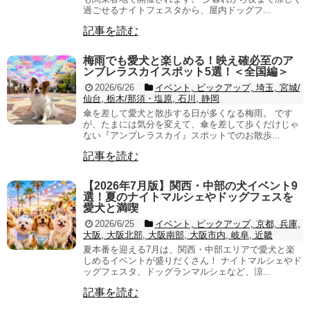
過ごせるナイトフェスタから、屋内ドッグフ...
記事を読む
梅雨でも愛犬と楽しめる！映え確必至のア
ンブレラスカイスポット5選！＜全国編＞
2026/6/26
イベント, ピックアップ, 埼玉, 宮城/
仙台, 栃木/那須・塩原, 石川, 静岡
傘を差して愛犬と散歩する日が多くなる梅雨。 です
が、たまには気分を変えて、傘を差して歩くだけじゃ
ない『アンブレラスカイ』スポットでのお散歩...
記事を読む
【2026年7月版】関西・中部の犬イベント9
選！夏のナイトマルシェやドッグフェスを
愛犬と満喫
2026/6/25
イベント, ピックアップ, 京都, 兵庫,
大阪, 大阪北部, 大阪南部, 大阪市内, 岐阜, 近畿
夏本番を迎える7月は、関西・中部エリアで愛犬と楽
しめるイベントが盛りだくさん！ ナイトマルシェやド
ッグフェスタ、ドッグランマルシェなど、涼...
記事を読む