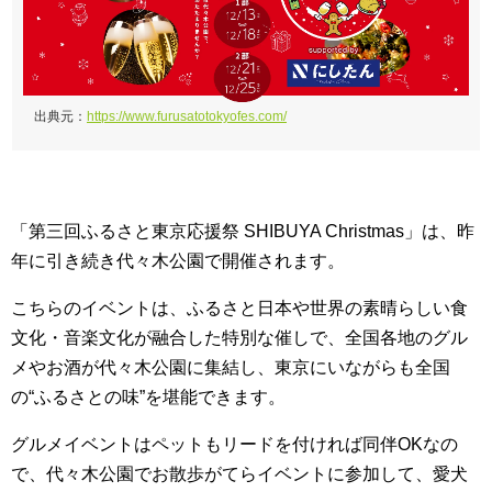
出典元：
https://www.furusatotokyofes.com/
「第三回ふるさと東京応援祭 SHIBUYA Christmas」は、昨
年に引き続き代々木公園で開催されます。
こちらのイベントは、ふるさと日本や世界の素晴らしい食
文化・音楽文化が融合した特別な催しで、全国各地のグル
メやお酒が代々木公園に集結し、東京にいながらも全国
の“ふるさとの味”を堪能できます。
グルメイベントはペットもリードを付ければ同伴OKなの
で、代々木公園でお散歩がてらイベントに参加して、愛犬