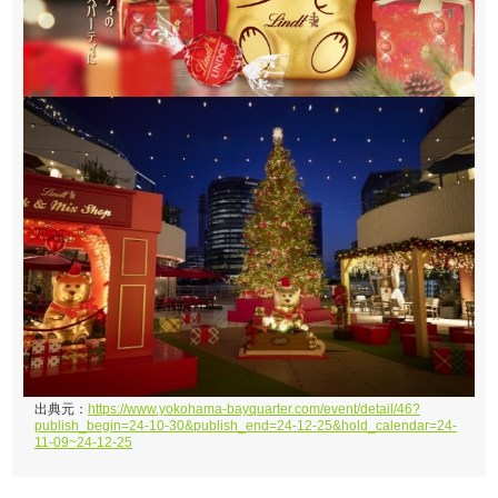
出典元：
https://www.yokohama-bayquarter.com/event/detail/46?
publish_begin=24-10-30&publish_end=24-12-25&hold_calendar=24-
11-09~24-12-25