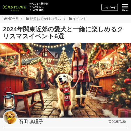
イヌトミィ
わんことの旅行を
もっと楽しく、
マイページ
もっと快適に。
HOME
愛犬おでかけコラム
イベント
2024年関東近郊の愛犬と一緒に楽しめるク
リスマスイベント6選
石田 凛理子
2025/2/20