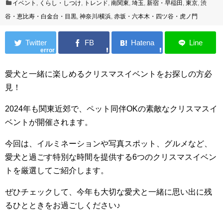
イベント
,
くらし・しつけ
,
トレンド
,
南関東
,
埼玉
,
新宿・早稲田
,
東京
,
渋
谷・恵比寿・白金台・目黒
,
神奈川/横浜
,
赤坂・六本木・四ツ谷・虎ノ門
error
愛犬と一緒に楽しめるクリスマスイベントをお探しの方必
見！
2024年も関東近郊で、ペット同伴OKの素敵なクリスマスイ
ベントが開催されます。
今回は、イルミネーションや写真スポット、グルメなど、
愛犬と過ごす特別な時間を提供する6つのクリスマスイベン
トを厳選してご紹介します。
ぜひチェックして、今年も大切な愛犬と一緒に思い出に残
るひとときをお過ごしください♪