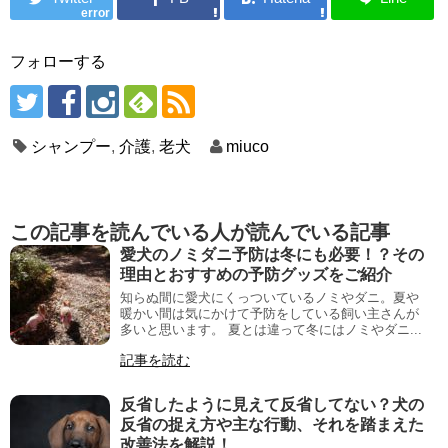
error
フォローする
シャンプー
,
介護
,
老犬
miuco
この記事を読んでいる人が読んでいる記事
愛犬のノミダニ予防は冬にも必要！？その
理由とおすすめの予防グッズをご紹介
知らぬ間に愛犬にくっついているノミやダニ。夏や
暖かい間は気にかけて予防をしている飼い主さんが
多いと思います。 夏とは違って冬にはノミやダニ...
記事を読む
反省したように見えて反省してない？犬の
反省の捉え方や主な行動、それを踏まえた
改善法を解説！