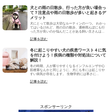
犬との雨の日散歩、行った方が良い場合っ
て？注意点や雨の日散歩が多いと起きるデ
メリット
犬にとって散歩は大切なルーティンの一つ。 わかっ
てはいるけれど、雨の日の散歩、通称雨んぽにも行
った方が良いのか悩んだことがある飼い主さんは...
記事を読む
冬に起こりやすい犬の疾患ワースト４に気
を付けよう！疾病の種類や対処法について
解説！
冬の時期、人が罹りやすくなるインフルエンザや心
筋梗塞なんかと同じように、犬にも冬には起こりや
すい病気が存在します。 生物学的には寒さに...
記事を読む
スポンサーリンク