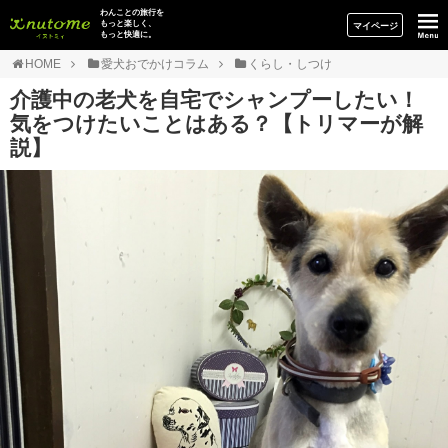
イヌトミィ
わんことの旅行を
もっと楽しく、
マイページ
もっと快適に。
HOME
愛犬おでかけコラム
くらし・しつけ
介護中の老犬を自宅でシャンプーしたい！
気をつけたいことはある？【トリマーが解
説】