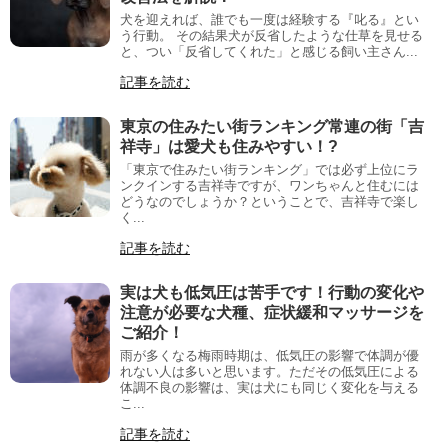
犬を迎えれば、誰でも一度は経験する『叱る』とい
う行動。 その結果犬が反省したような仕草を見せる
と、つい「反省してくれた」と感じる飼い主さん...
記事を読む
東京の住みたい街ランキング常連の街「吉
祥寺」は愛犬も住みやすい！?
「東京で住みたい街ランキング」では必ず上位にラ
ンクインする吉祥寺ですが、ワンちゃんと住むには
どうなのでしょうか？ということで、吉祥寺で楽し
く...
記事を読む
実は犬も低気圧は苦手です！行動の変化や
注意が必要な犬種、症状緩和マッサージを
ご紹介！
雨が多くなる梅雨時期は、低気圧の影響で体調が優
れない人は多いと思います。ただその低気圧による
体調不良の影響は、実は犬にも同じく変化を与える
こ...
記事を読む