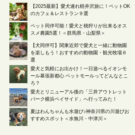
【2025最新】愛犬連れ軽井沢旅に！ペットOK
のカフェ＆レストラン９選
ペット同伴可能！愛犬と桃狩りが出来るオス
スメ農園5選！＜群馬県・山梨県＞
【犬同伴可】関東近郊で愛犬と一緒に動物園
を楽しもう！おすすめの動物園・観光牧場６
選
愛犬と気軽にお出かけ！一日遊べるイオンモ
ール幕張新都心 ペットモールってどんなとこ
ろ？
愛犬とリニューアル後の「三井アウトレット
パーク横浜ベイサイド」へ行ってみた！
夏はわんちゃんも水遊び♪神奈川県の川遊びお
すすめスポット＜水無川・中津川＞