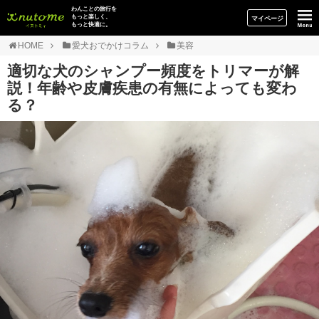
イヌトミィ
わんことの旅行を
もっと楽しく、
マイページ
もっと快適に。
HOME
愛犬おでかけコラム
美容
適切な犬のシャンプー頻度をトリマーが解
説！年齢や皮膚疾患の有無によっても変わ
る？