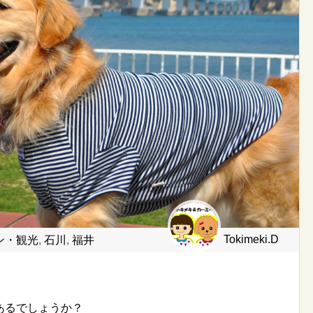
Tokimeki.D
ン・観光
,
石川
,
福井
あるでしょうか？