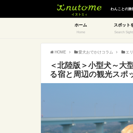
イヌトミィ
わんことの旅
ホーム
スポット
Home
Search Sight
HOME
愛犬おでかけコラム
エ
＜北陸版＞小型犬～大
る宿と周辺の観光スポ