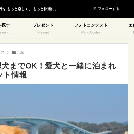
行を
もっと楽しく、
もっと快適に。
を探す
プレゼント
フォトコンテスト
エ
seeing
Present
Photo Contest
リア
北陸
型犬までOK！愛犬と一緒に泊まれ
ット情報