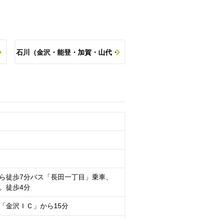
石川（金沢・能登・加賀・山代・
ポ
片山津など）の他のスポットを探
す
ら徒歩7分バス「長田一丁目」乗車、
。徒歩4分
「金沢ＩＣ」から15分