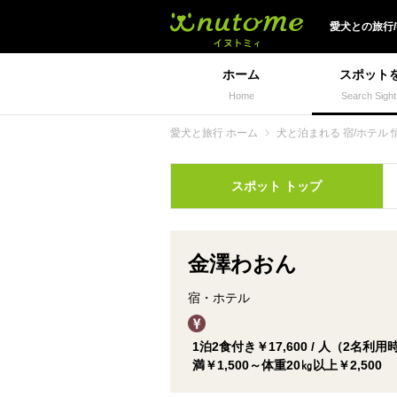
犬と一緒に旅行しよう!
愛犬
との
旅行
ホーム
スポット
Home
Search Sight
愛犬と旅行 ホーム
犬と泊まれる 宿/ホテル 
スポット
トップ
金澤わおん
宿・ホテル
1泊2食付き￥17,600 / 人（2名
満￥1,500～体重20㎏以上￥2,500