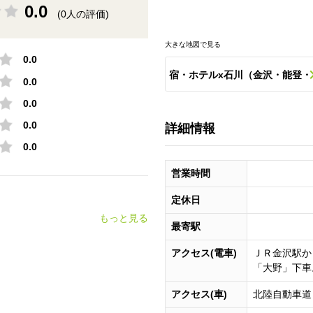
0.0
(0人の評価)
大きな地図で見る
0.0
宿・ホテルx石川（金沢・能登・
0.0
0.0
加賀・山代・片山津など）のス
0.0
詳細情報
ット一覧
0.0
営業時間
定休日
もっと見る
最寄駅
アクセス(電車)
ＪＲ金沢駅か
「大野」下車
アクセス(車)
北陸自動車道