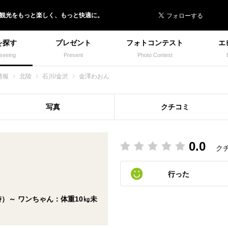
 イヌトミィ
/観光
を
もっと楽しく、
もっと快適に。
を探す
プレゼント
フォトコンテスト
エ
seeing
Present
Photo Contest
情報
北陸
石川/金沢
金澤わおん
写真
クチコミ
0.0
ク
行った
利用時）～ ワンちゃん：体重10㎏未