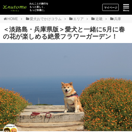
イヌトミィ
わんことの旅行を
もっと楽しく、
マイページ
もっと快適に。
HOME
愛犬おでかけコラム
エリア
近畿
兵庫
＜淡路島・兵庫県版＞愛犬と一緒に5月に春
の花が楽しめる絶景フラワーガーデン！