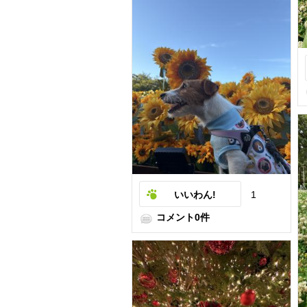
いいわん!
1
コメント0件