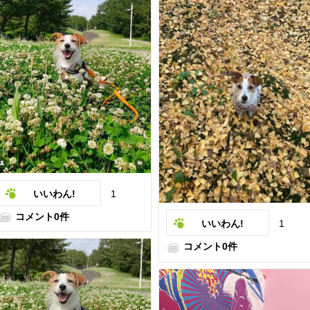
いいわん!
1
コメント0件
いいわん!
1
コメント0件