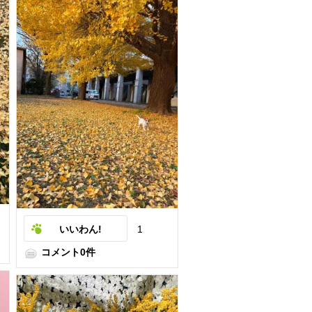
いいわん!
1
コメント0件