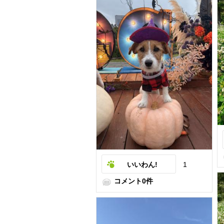
いいわん!
1
コメント0件