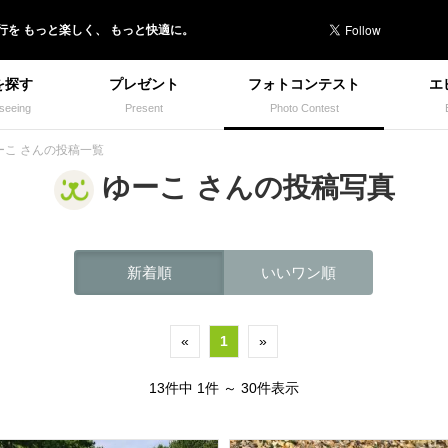
行を
もっと楽しく、
もっと快適に。
を探す
プレゼント
フォトコンテスト
エ
seeing
Present
Photo Contest
ーこ さんの投稿一覧
ゆーこ さんの投稿写真
新着順
いいワン順
«
1
»
13件中 1件 ～ 30件表示