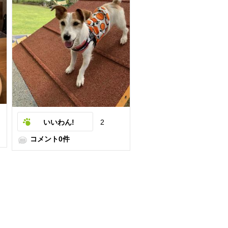
いいわん!
2
コメント0件