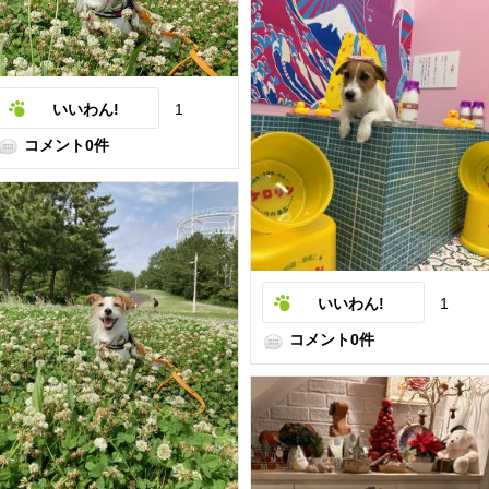
いいわん!
1
コメント0件
いいわん!
1
コメント0件