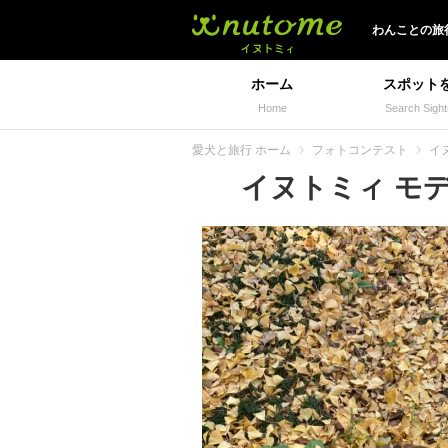
イヌトミィ
わんことの旅
ホーム
スポット
Home
Search Sight
愛犬と旅行 ホーム
フォトコンテスト
イ
イヌトミィ モデル