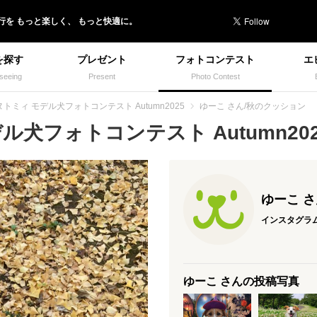
行を
もっと楽しく、
もっと快適に。
を探す
プレゼント
フォトコンテスト
エ
seeing
Present
Photo Contest
ヌトミィ モデル犬フォトコンテスト Autumn2025
ゆーこ さん/秋のクッション
犬フォトコンテスト Autumn2025
ゆーこ 
インスタグラ
ゆーこ さんの投稿写真