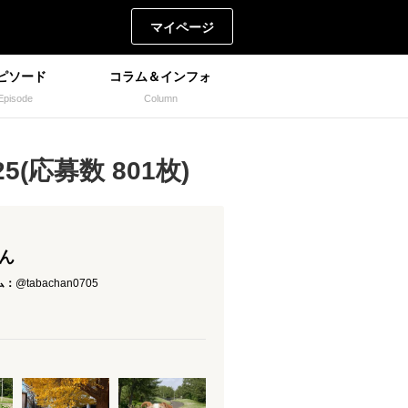
マイページ
ピソード
コラム＆インフォ
Episode
Column
(応募数 801枚)
さん
ム：
@tabachan0705