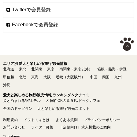
エリア別 愛犬と楽しめる旅行/観光情報
北海道
東北
北関東
東京
南関東（東京以外）
箱根・熱海・伊豆
甲信越
北陸
東海
大阪
近畿（大阪以外）
中国
四国
九州
沖縄
愛犬と楽しめる旅行/観光情報 ランキング＆クチコミ
犬と泊まれる宿/ホテル
犬 同伴OKの飲食店/ドッグカフェ
全国のドッグラン
犬と楽しめる旅行/観光スポット
利用規約
イヌトミィとは
よくある質問
プライバシーポリシー
お問い合わせ
ライター募集
［店舗向け］求人掲載のご案内
© inutome