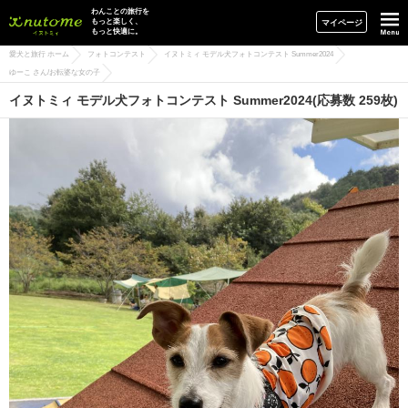
イヌトミィ
わんことの旅行を
もっと楽しく、
マイページ
もっと快適に。
愛犬と旅行 ホーム
フォトコンテスト
イヌトミィ モデル犬フォトコンテスト Summer2024
ゆーこ さん/お転婆な女の子
イヌトミィ モデル犬フォトコンテスト Summer2024(応募数 259枚)