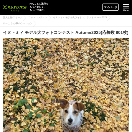
イヌトミィ
わんことの旅行を
もっと楽しく、
マイページ
もっと快適に。
愛犬と旅行 ホーム
フォトコンテスト
イヌトミィ モデル犬フォトコンテスト Autumn2025
ゆーこ さん/秋のクッション
イヌトミィ モデル犬フォトコンテスト Autumn2025(応募数 801枚)