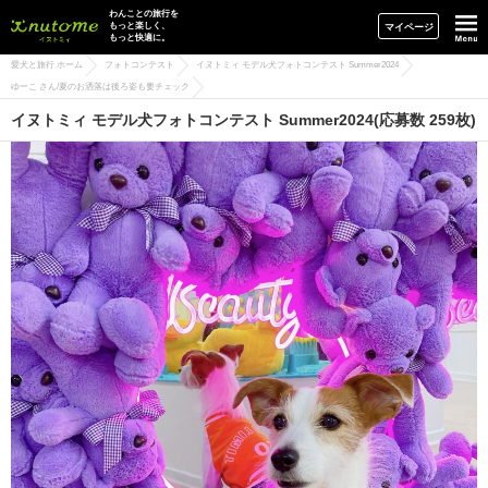
イヌトミィ
わんことの旅行を
もっと楽しく、
マイページ
もっと快適に。
愛犬と旅行 ホーム
フォトコンテスト
イヌトミィ モデル犬フォトコンテスト Summer2024
ゆーこ さん/夏のお洒落は後ろ姿も要チェック
イヌトミィ モデル犬フォトコンテスト Summer2024(応募数 259枚)