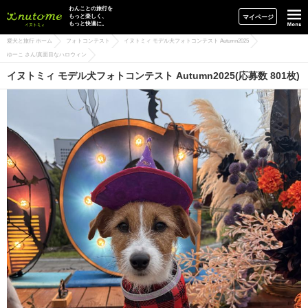
イヌトミィ
わんことの旅行を
もっと楽しく、
マイページ
もっと快適に。
愛犬と旅行 ホーム
フォトコンテスト
イヌトミィ モデル犬フォトコンテスト Autumn2025
ゆーこ さん/真面目なハロウィン
イヌトミィ モデル犬フォトコンテスト Autumn2025(応募数 801枚)