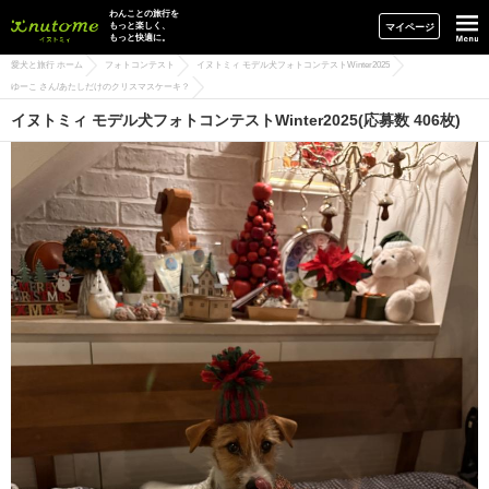
イヌトミィ
わんことの旅行を
もっと楽しく、
マイページ
もっと快適に。
愛犬と旅行 ホーム
フォトコンテスト
イヌトミィ モデル犬フォトコンテストWinter2025
ゆーこ さん/あたしだけのクリスマスケーキ？
イヌトミィ モデル犬フォトコンテストWinter2025(応募数 406枚)