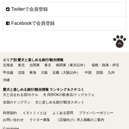
エリア別 愛犬と楽しめる旅行/観光情報
北海道
東北
北関東
東京
南関東（東京以外）
箱根・熱海・伊豆
甲信越
北陸
東海
大阪
近畿（大阪以外）
中国
四国
九州
沖縄
愛犬と楽しめる旅行/観光情報 ランキング＆クチコミ
犬と泊まれる宿/ホテル
犬 同伴OKの飲食店/ドッグカフェ
全国のドッグラン
犬と楽しめる旅行/観光スポット
利用規約
イヌトミィとは
よくある質問
プライバシーポリシー
お問い合わせ
ライター募集
［店舗向け］求人掲載のご案内
© inutome