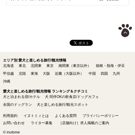
エリア別 愛犬と楽しめる旅行/観光情報
北海道
東北
北関東
東京
南関東（東京以外）
箱根・熱海・伊豆
甲信越
北陸
東海
大阪
近畿（大阪以外）
中国
四国
九州
沖縄
愛犬と楽しめる旅行/観光情報 ランキング＆クチコミ
犬と泊まれる宿/ホテル
犬 同伴OKの飲食店/ドッグカフェ
全国のドッグラン
犬と楽しめる旅行/観光スポット
利用規約
イヌトミィとは
よくある質問
プライバシーポリシー
お問い合わせ
ライター募集
［店舗向け］求人掲載のご案内
© inutome