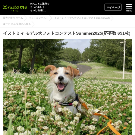
イヌトミィ
わんことの旅行を
もっと楽しく、
マイページ
もっと快適に。
愛犬と旅行 ホーム
フォトコンテスト
イヌトミィ モデル犬フォトコンテストSummer2025
ゆーこ さん/笑顔あふれる
イヌトミィ モデル犬フォトコンテストSummer2025(応募数 651枚)