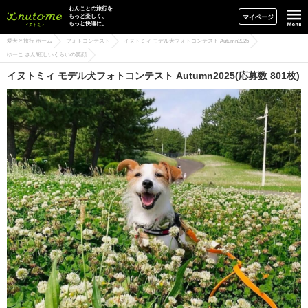
イヌトミィ
わんことの旅行を
もっと楽しく、
マイページ
もっと快適に。
愛犬と旅行 ホーム
フォトコンテスト
イヌトミィ モデル犬フォトコンテスト Autumn2025
ゆーこ さん/眩しいくらいの笑顔
イヌトミィ モデル犬フォトコンテスト Autumn2025(応募数 801枚)