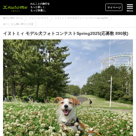
イヌトミィ
わんことの旅行を
もっと楽しく、
マイページ
もっと快適に。
愛犬と旅行 ホーム
フォトコンテスト
イヌトミィ モデル犬フォトコンテストSpring2025
ゆーこ さん/舞い降りた天使
イヌトミィ モデル犬フォトコンテストSpring2025(応募数 890枚)