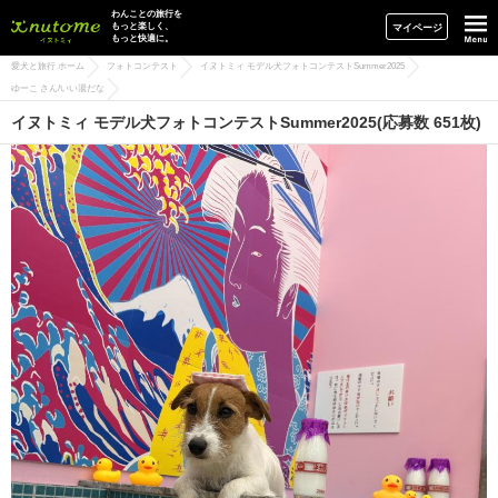
イヌトミィ
わんことの旅行を
もっと楽しく、
マイページ
もっと快適に。
愛犬と旅行 ホーム
フォトコンテスト
イヌトミィ モデル犬フォトコンテストSummer2025
ゆーこ さん/いい湯だな
イヌトミィ モデル犬フォトコンテストSummer2025(応募数 651枚)