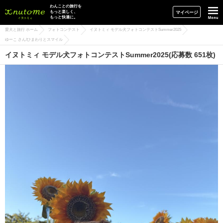
イヌトミィ
わんことの旅行を
もっと楽しく、
マイページ
もっと快適に。
愛犬と旅行 ホーム
フォトコンテスト
イヌトミィ モデル犬フォトコンテストSummer2025
ゆーこ さん/ひまわりとスマイル
イヌトミィ モデル犬フォトコンテストSummer2025(応募数 651枚)