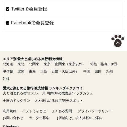
エリア別 愛犬と楽しめる旅行/観光情報
北海道
東北
北関東
東京
南関東（東京以外）
箱根・熱海・伊豆
甲信越
北陸
東海
大阪
近畿（大阪以外）
中国
四国
九州
沖縄
愛犬と楽しめる旅行/観光情報 ランキング＆クチコミ
犬と泊まれる宿/ホテル
犬 同伴OKの飲食店/ドッグカフェ
全国のドッグラン
犬と楽しめる旅行/観光スポット
利用規約
イヌトミィとは
よくある質問
プライバシーポリシー
お問い合わせ
ライター募集
［店舗向け］求人掲載のご案内
© inutome