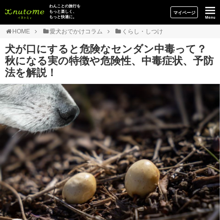
イヌトミィ
わんことの旅行を
もっと楽しく、
マイページ
もっと快適に。
HOME
愛犬おでかけコラム
くらし・しつけ
犬が口にすると危険なセンダン中毒って？
秋になる実の特徴や危険性、中毒症状、予防
法を解説！