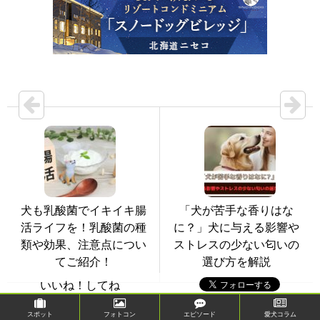
犬も乳酸菌でイキイキ腸
「犬が苦手な香りはな
活ライフを！乳酸菌の種
に？」犬に与える影響や
類や効果、注意点につい
ストレスの少ない匂いの
てご紹介！
選び方を解説
いいね！してね
スポット
フォトコン
エピソード
愛犬コラム