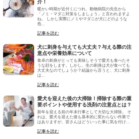
介！
暖かい時期が近付くにつれ、動物病院の先生から
「ノミ・マダニ対策をしましょう」と言われますよ
ね。 しかし実際にノミやマダニが犬にどのような
危...
記事を読む
犬に刺身を与えても大丈夫？与える際の注
意点や栄養効果について
食卓の刺身がとっても美味しそうで愛犬も食べたそ
うな顔をします。しかし、生の刺身は犬が食べても
大丈夫なのでしょうか？結論から言うと、犬に刺身
は...
記事を読む
愛犬を迎えた後の大掃除！掃除する際の重
要ポイントや使用する洗剤の注意点とは？
新年を迎える前の年末行事として大切な大掃除。 そ
れは、愛犬を迎えた後も基本的に変わらない作業で
はありますが、皆さんはどういった事に気を付け...
記事を読む