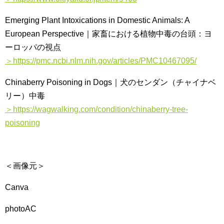
Emerging Plant Intoxications in Domestic Animals: A
European Perspective｜家畜における植物中毒の台頭：ヨ
ーロッパの視点
＞https://pmc.ncbi.nlm.nih.gov/articles/PMC10467095/
Chinaberry Poisoning in Dogs｜犬のセンダン（チャイナベ
リー）中毒
＞https://wagwalking.com/condition/chinaberry-tree-
poisoning
＜画像元＞
Canva
photoAC