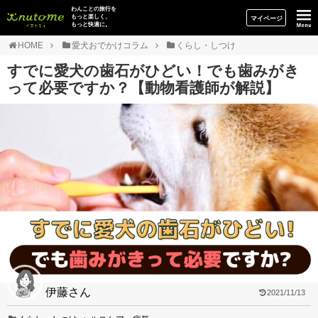
イヌトミィ
わんことの旅行を
もっと楽しく、
マイページ
もっと快適に。
HOME
愛犬おでかけコラム
くらし・しつけ
すでに愛犬の歯石がひどい！でも歯みがき
って必要ですか？【動物看護師が解説】
伊藤さん
2021/11/13