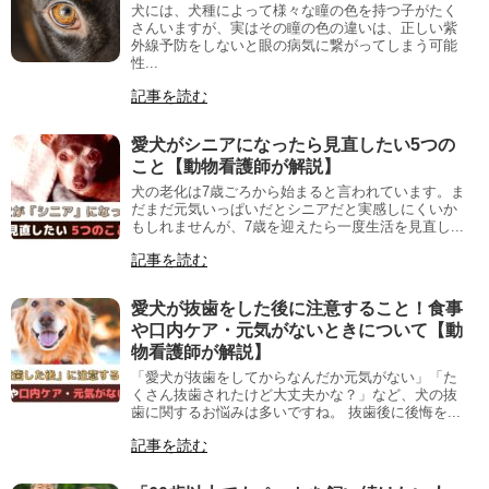
犬には、犬種によって様々な瞳の色を持つ子がたく
さんいますが、実はその瞳の色の違いは、正しい紫
外線予防をしないと眼の病気に繋がってしまう可能
性...
記事を読む
愛犬がシニアになったら見直したい5つの
こと【動物看護師が解説】
犬の老化は7歳ごろから始まると言われています。ま
だまだ元気いっぱいだとシニアだと実感しにくいか
もしれませんが、7歳を迎えたら一度生活を見直し...
記事を読む
愛犬が抜歯をした後に注意すること！食事
や口内ケア・元気がないときについて【動
物看護師が解説】
「愛犬が抜歯をしてからなんだか元気がない」「た
くさん抜歯されたけど大丈夫かな？」など、犬の抜
歯に関するお悩みは多いですね。 抜歯後に後悔を...
記事を読む