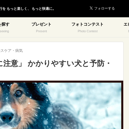
行を
もっと楽しく、
もっと快適に。
を探す
プレゼント
フォトコンテスト
エ
seeing
Present
Photo Contest
ルスケア・病気
に注意」 かかりやすい犬と予防・