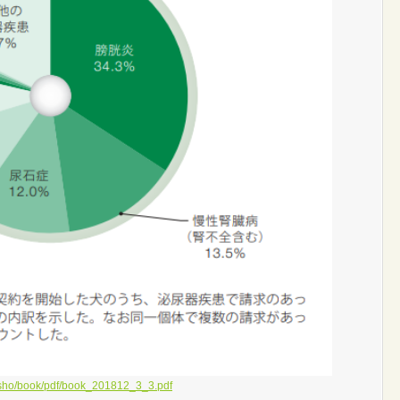
sho/book/pdf/book_201812_3_3.pdf