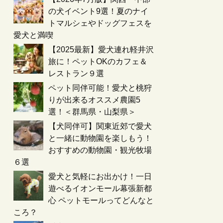
の犬イベント9選！夏のナイ
トマルシェやドッグフェスを
愛犬と満喫
【2025最新】愛犬連れ軽井沢
旅に！ペットOKのカフェ＆
レストラン９選
ペット同伴可能！愛犬と桃狩
りが出来るオススメ農園5
選！＜群馬県・山梨県＞
【犬同伴可】関東近郊で愛犬
と一緒に動物園を楽しもう！
おすすめの動物園・観光牧場
６選
愛犬と気軽にお出かけ！一日
遊べるイオンモール幕張新都
心 ペットモールってどんなと
ころ？