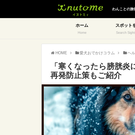
イヌトミィ
わんことの旅
ホーム
スポット
Home
Search Sight
HOME
愛犬おでかけコラム
ヘ
「寒くなったら膀胱炎
再発防止策もご紹介