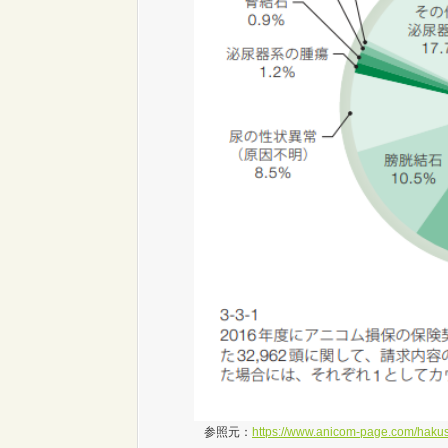
参照元：
https://www.anicom-page.com/haku