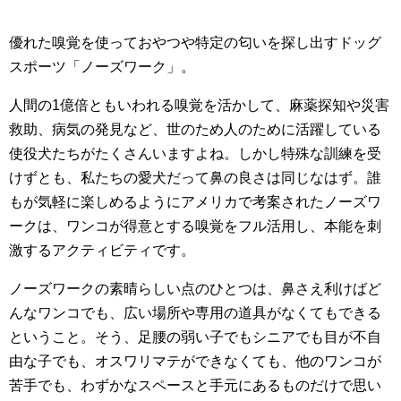
優れた嗅覚を使っておやつや特定の匂いを探し出すドッグ
スポーツ「ノーズワーク」。
人間の1億倍ともいわれる嗅覚を活かして、麻薬探知や災害
救助、病気の発見など、世のため人のために活躍している
使役犬たちがたくさんいますよね。しかし特殊な訓練を受
けずとも、私たちの愛犬だって鼻の良さは同じなはず。誰
もが気軽に楽しめるようにアメリカで考案されたノーズワ
ークは、ワンコが得意とする嗅覚をフル活用し、本能を刺
激するアクティビティです。
ノーズワークの素晴らしい点のひとつは、鼻さえ利けばど
んなワンコでも、広い場所や専用の道具がなくてもできる
ということ。そう、足腰の弱い子でもシニアでも目が不自
由な子でも、オスワリマテができなくても、他のワンコが
苦手でも、わずかなスペースと手元にあるものだけで思い