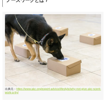
ノーズワークとは？
出典元：
https://www.akc.org/expert-advice/lifestyle/why-not-give-akc-scent-
work-a-try/