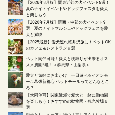
【2026年8月版】関東近郊の犬イベント9選！
夏のナイトイベントやドッグフェスタを愛犬
と楽しもう
【2026年7月版】関西・中部の犬イベント9
選！夏のナイトマルシェやドッグフェスを愛
犬と満喫
【2025最新】愛犬連れ軽井沢旅に！ペットOK
のカフェ＆レストラン９選
ペット同伴可能！愛犬と桃狩りが出来るオス
スメ農園5選！＜群馬県・山梨県＞
愛犬と気軽にお出かけ！一日遊べるイオンモ
ール幕張新都心 ペットモールってどんなとこ
ろ？
【犬同伴可】関東近郊で愛犬と一緒に動物園
を楽しもう！おすすめの動物園・観光牧場６
選
愛犬とリニューアル後の「三井アウトレット