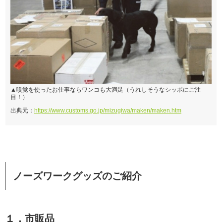
▲嗅覚を使ったお仕事ならワンコも大満足（うれしそうなシッポにご注
目！）
出典元：
https://www.customs.go.jp/mizugiwa/maken/maken.htm
ノーズワークグッズのご紹介
１．市販品