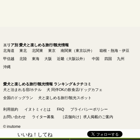
エリア別 愛犬と楽しめる旅行/観光情報
北海道
東北
北関東
東京
南関東（東京以外）
箱根・熱海・伊豆
甲信越
北陸
東海
大阪
近畿（大阪以外）
中国
四国
九州
沖縄
愛犬と楽しめる旅行/観光情報 ランキング＆クチコミ
犬と泊まれる宿/ホテル
犬 同伴OKの飲食店/ドッグカフェ
全国のドッグラン
犬と楽しめる旅行/観光スポット
利用規約
イヌトミィとは
FAQ
プライバシーポリシー
お問い合わせ
ライター募集
［店舗向け］求人掲載のご案内
© inutome
いいね！してね