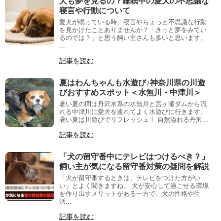
犬も夢を見るの？睡眠中の愛犬の不思議な
寝言や行動について
愛犬が眠っている時、寝言やちょっと不思議な行動
を見かけたことありませんか？「きっと夢をみてい
るのでは？」と思う飼い主さんも多いと思います。
...
記事を読む
夏はわんちゃんも水遊び♪神奈川県の川遊
びおすすめスポット＜水無川・中津川＞
暑い夏の間は丹沢水系の水無川と宮ヶ瀬ダムから流
れる中津川に愛犬を連れてよく水遊びに行きます。
暑い夏は川遊びでリフレッシュ！ 自然溢れる丹沢...
記事を読む
「犬の留守番中にテレビはつけるべき？」
飼い主が気になる留守番対策の疑問を解説
「犬が留守番するときは、テレビをつけた方がい
い」とよく聞きますね。 犬が安心して過ごせる環境
を作り出すメリットがある一方で、犬の性格や生
活...
記事を読む