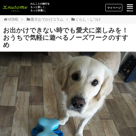
イヌトミィ
わんことの旅行を
もっと楽しく、
マイページ
もっと快適に。
HOME
愛犬おでかけコラム
くらし・しつけ
お出かけできない時でも愛犬に楽しみを！
おうちで気軽に遊べるノーズワークのすす
め