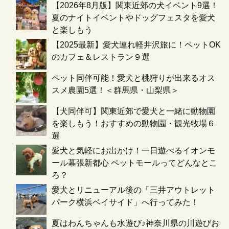
【2026年8月版】関東近郊の犬イベント9選！
夏のナイトイベントやドッグフェスタを愛犬
と楽しもう
【2025最新】愛犬連れ軽井沢旅に！ペットOK
のカフェ＆レストラン９選
ペット同伴可能！愛犬と桃狩りが出来るオス
スメ農園5選！＜群馬県・山梨県＞
【犬同伴可】関東近郊で愛犬と一緒に動物園
を楽しもう！おすすめの動物園・観光牧場６
選
愛犬と気軽にお出かけ！一日遊べるイオンモ
ール幕張新都心 ペットモールってどんなとこ
ろ？
愛犬とリニューアル後の「三井アウトレット
パーク横浜ベイサイド」へ行ってみた！
夏はわんちゃんも水遊び♪神奈川県の川遊びお