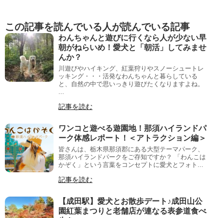
この記事を読んでいる人が読んでいる記事
わんちゃんと遊びに行くなら人が少ない早
朝がねらいめ！愛犬と「朝活」してみませ
んか？
川遊びやハイキング、紅葉狩りやスノーシュートレ
ッキング・・・活発なわんちゃんと暮らしている
と、自然の中で思いっきり遊びたくなりますよね。
...
記事を読む
ワンコと遊べる遊園地！那須ハイランドパ
ーク体感レポート！＜アトラクション編＞
皆さんは、栃木県那須郡にある大型テーマパーク、
那須ハイランドパークをご存知ですか？ 「わんこは
かぞく」という言葉をコンセプトに愛犬とフォト...
記事を読む
【成田駅】愛犬とお散歩デート♪成田山公
園紅葉まつりと老舗店が連なる表参道食べ