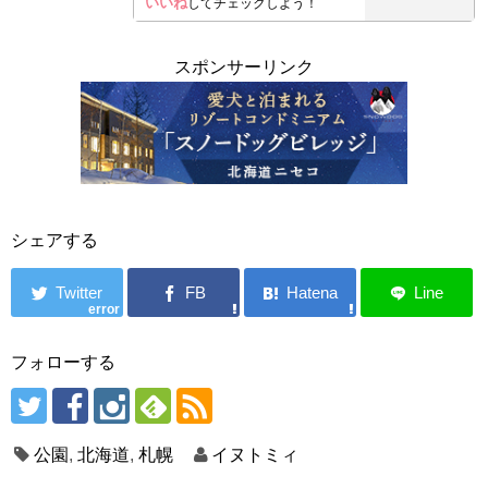
いいね
してチェックしよう！
スポンサーリンク
シェアする
error
フォローする
公園
,
北海道
,
札幌
イヌトミィ