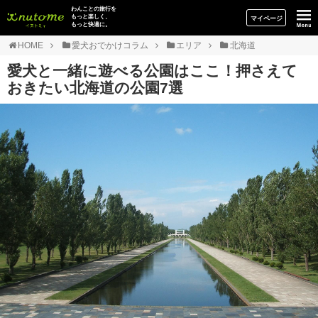
イヌトミィ
わんことの旅行を
もっと楽しく、
マイページ
もっと快適に。
HOME
愛犬おでかけコラム
エリア
北海道
愛犬と一緒に遊べる公園はここ！押さえて
おきたい北海道の公園7選