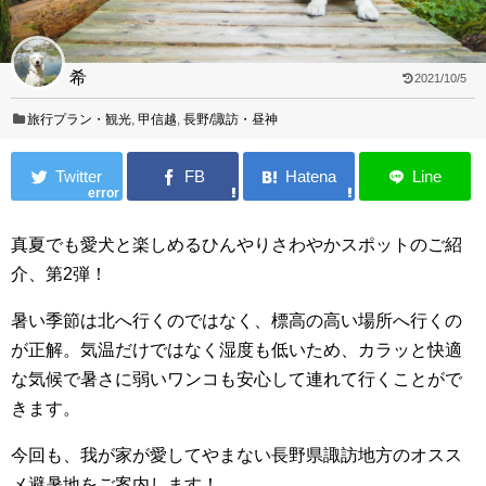
希
2021/10/5
旅行プラン・観光
,
甲信越
,
長野/諏訪・昼神
error
真夏でも愛犬と楽しめるひんやりさわやかスポットのご紹
介、第2弾！
暑い季節は北へ行くのではなく、標高の高い場所へ行くの
が正解。気温だけではなく湿度も低いため、カラッと快適
な気候で暑さに弱いワンコも安心して連れて行くことがで
きます。
今回も、我が家が愛してやまない長野県諏訪地方のオスス
メ避暑地をご案内します！