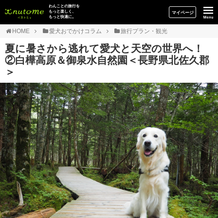
イヌトミィ
わんことの旅行を
もっと楽しく、
マイページ
もっと快適に。
HOME
愛犬おでかけコラム
旅行プラン・観光
夏に暑さから逃れて愛犬と天空の世界へ！
②白樺高原＆御泉水自然園＜長野県北佐久郡
＞