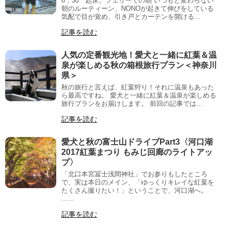
6：30 起床。フェリーでの朝 いつもと変わらない
朝のルーティーン、NONOが起きて伸びをしている
気配で目が覚め、引き戸とカーテンを開ける...
記事を読む
人気の定番観光地！愛犬と一緒に紅葉＆温
泉が楽しめる秋の箱根旅行プラン＜神奈川
県＞
秋の旅行と言えば、紅葉狩り！それに温泉もあった
ら最高ですね。 愛犬と一緒に紅葉＆温泉が楽しめる
旅行プランをお届けします。 前回の記事では...
記事を読む
愛犬と秋の富士山ドライブPart3〈河口湖
2017紅葉まつり もみじ回廊のライトアッ
プ〉
「北口本宮冨士浅間神社」でお参りもしたところ
で、実は本日のメイン、「ゆっくりキレイな紅葉を
たくさん撮りたい！」ということで、河口湖へ。
…...
記事を読む