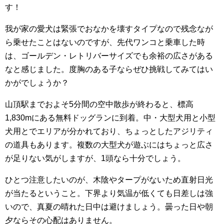
す！
我が家の愛犬は緊張でおなかを壊すタイプなので残念なが
ら乗せたことはないのですが、先代ワンコと乗車した時
は、ゴールデン・レトリバーサイズでも余裕の広さがある
なと感じました。度胸のある子ならぜひ挑戦してみてはい
かがでしょうか？
山頂駅までおよそ5分間の空中散歩が終わると、標高
1,830mにある無料ドッグランに到着。中・大型犬用と小型
犬用とでエリアが分かれており、ちょっとしたアジリティ
の道具もあります。複数の大型犬が遊ぶにはちょっと広さ
が足りない気がしますが、1頭なら十分でしょう。
ひとつ注意したいのが、木陰やタープがないため直射日光
が当たるということ。下界より気温が低くても日差しは強
いので、真夏の晴れた日中は避けましょう。曇った日や朝
夕ならその心配はありません。