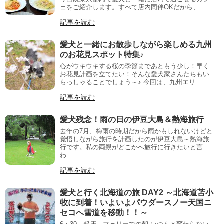
ェをご紹介します。すべて店内同伴OKだから、...
記事を読む
愛犬と一緒にお散歩しながら楽しめる九州
のお花見スポット特集♪
心がウキウキする桜の季節まであともう少し！早く
お花見計画を立てたい！そんな愛犬家さんたちもい
らっしゃることでしょう～♪ 今回は、九州エリ...
記事を読む
愛犬残念！雨の日の伊豆大島＆熱海旅行
去年の7月、梅雨の時期だから雨かもしれないけどと
覚悟しながら旅行を計画したのが伊豆大島～熱海旅
行です。私の両親がどこかへ旅行に行きたいと言
わ...
記事を読む
愛犬と行く北海道の旅 DAY2 ～北海道苫小
牧に到着！いよいよパウダースノー天国ニ
セコへ雪道を移動！！～