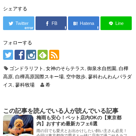
シェアする
error
フォローする
ゴンドラリフト
,
女神のそらテラス
,
御泉水自然園
,
白樺
高原
,
白樺高原国際スキー場
,
空中散歩
,
蓼科わんわんパラダ
イス
,
蓼科牧場
希
この記事を読んでいる人が読んでいる記事
梅雨も安心！ペット店内OKの【東京都
内】おすすめ最新カフェ6選
雨の日でも愛犬とお出かけしたい飼い主さん必見！
今回は東京都内で愛犬と一緒に店内で過ごせるカフ