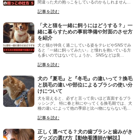
間違った犬の抱っこをしているのかもしれません...
記事を読む
「犬と猫を一緒に飼うにはどうする？」一
緒に暮らすための事前準備や対面のさせ方
を紹介
犬と猫が仲良く過ごしている姿をテレビやSNSでみ
ると「一緒に飼ってみたい」と憧れを抱いている方
も多いのではないでしょうか。 SNSなどは良...
記事を読む
犬の『夏毛』と『冬毛』の違いって？換毛
と脱毛の違いや部位によるブラシの使い分
けについて
犬を迎えると、必ずと言って良いほど直面するブラ
ッシング。 特に春と秋にやってくる換毛期では、犬
種の違いによって他の季節と比べ物にならない毛...
記事を読む
正しく選べてる？犬の歯ブラシと歯みがき
グッズの選び方【動物看護師が解説】