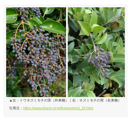
▲左：トウネズミモチの実（外来種）｜右：ネズミモチの実（在来種）
引用元：
https://www.pharm.or.jp/flowers/post_26.html