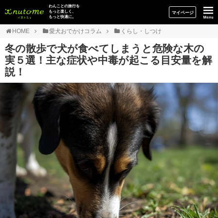
イヌトミィ
わんことの旅行を
もっと楽しく、
マイページ
もっと快適に。
HOME
愛犬おでかけコラム
くらし・しつけ
冬の散歩で犬が食べてしまうと危険な木の
実５選！主な症状や中毒が起こる目安量を解
説！