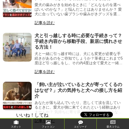
愛犬の歯みがきを始めるときに「どんなものを選べ
ばいいのかな？」と悩んだことはありませんか？ 愛
犬に合っていない歯ブラシや歯みがきグッズを選...
記事を読む
犬と引っ越しする時に必要な手続きって？
手続き内容から移動手段、新居に慣れさせ
る方法！
犬と一緒に引っ越す時には、犬にも変更が必要な手
続きがあるのをご存知でしょうか？筆者はこれまで5
度ほど引っ越しをし、その内4度は全て愛犬と一緒...
記事を読む
「飼い主が泣いていると犬が寄ってくるの
はなぜ？」犬の気持ちと犬への接し方を紹
介
あなたが落ち込んでいたり、悲しくて涙を流してい
るときに、愛犬が側に来てくれたという経験はあり
ませんか？ 気持ちに寄り添ってくれているような...
いいね！してね
記事を読む
スポット
フォトコン
エピソード
愛犬コラム