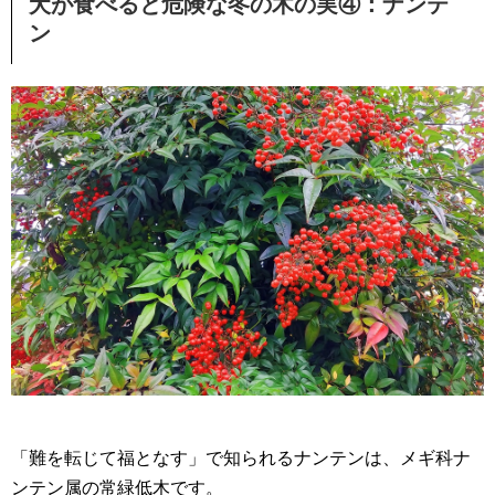
犬が食べると危険な冬の木の実④：ナンテ
ン
「難を転じて福となす」で知られるナンテンは、メギ科ナ
ンテン属の常緑低木です。