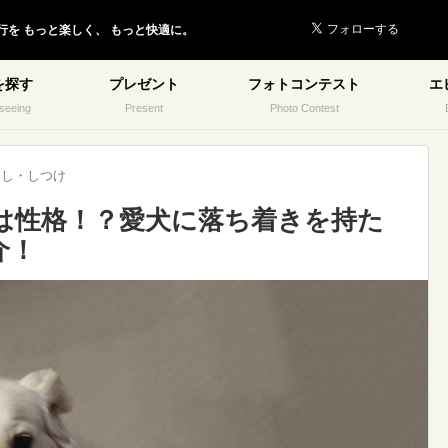
行を
もっと楽しく、
もっと快適に。
を探す
プレゼント
フォトコンテスト
エ
seeing
Present
Photo Contest
らし・しつけ
は性格！？愛犬に落ち着きを持た
介！