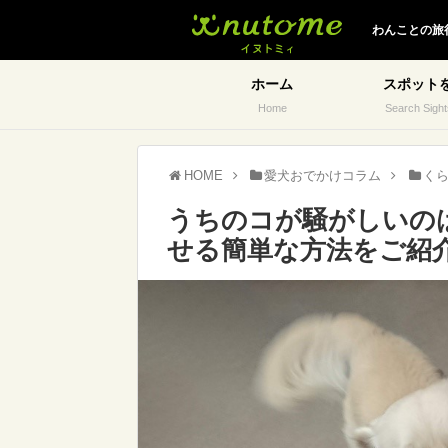
イヌトミィ
わんことの旅
ホーム
スポット
Home
Search Sight
HOME
愛犬おでかけコラム
く
うちのコが騒がしいの
せる簡単な方法をご紹