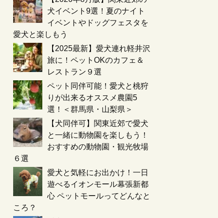
犬イベント9選！夏のナイト
イベントやドッグフェスタを
愛犬と楽しもう
【2025最新】愛犬連れ軽井沢
旅に！ペットOKのカフェ＆
レストラン９選
ペット同伴可能！愛犬と桃狩
りが出来るオススメ農園5
選！＜群馬県・山梨県＞
【犬同伴可】関東近郊で愛犬
と一緒に動物園を楽しもう！
おすすめの動物園・観光牧場
６選
愛犬と気軽にお出かけ！一日
遊べるイオンモール幕張新都
心 ペットモールってどんなと
ころ？