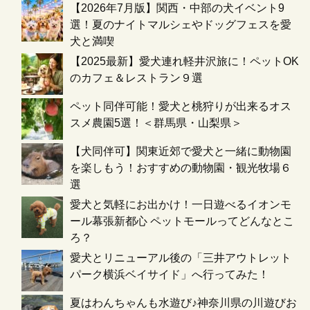
【2026年7月版】関西・中部の犬イベント9
選！夏のナイトマルシェやドッグフェスを愛
犬と満喫
【2025最新】愛犬連れ軽井沢旅に！ペットOK
のカフェ＆レストラン９選
ペット同伴可能！愛犬と桃狩りが出来るオス
スメ農園5選！＜群馬県・山梨県＞
【犬同伴可】関東近郊で愛犬と一緒に動物園
を楽しもう！おすすめの動物園・観光牧場６
選
愛犬と気軽にお出かけ！一日遊べるイオンモ
ール幕張新都心 ペットモールってどんなとこ
ろ？
愛犬とリニューアル後の「三井アウトレット
パーク横浜ベイサイド」へ行ってみた！
夏はわんちゃんも水遊び♪神奈川県の川遊びお