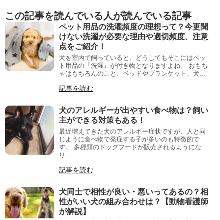
この記事を読んでいる人が読んでいる記事
ペット用品の洗濯頻度の理想って？今更聞
けない洗濯が必要な理由や適切頻度、注意
点をご紹介！
犬を室内で飼っていると、どうしてもそこにはペッ
ト用品の『洗濯』が付き物となりますよね。 おもち
ゃはもちろんのこと、ベッドやブランケット、犬...
記事を読む
犬のアレルギーが出やすい食べ物は？飼い
主ができる対策もある！
最近増えてきた犬のアレルギー症状ですが、人と同
じように食べ物で発症する子が多いのも特徴的で
す。 多種類のドッグフードが販売されるようにな
り...
記事を読む
犬同士で相性が良い・悪いってあるの？相
性がいい犬の組み合わせは？【動物看護師
が解説】