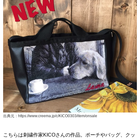
出典元：https://www.creema.jp/c/KICO0303/item/onsale
こちらは刺繍作家KICOさんの作品。ポーチやバッグ、クッ