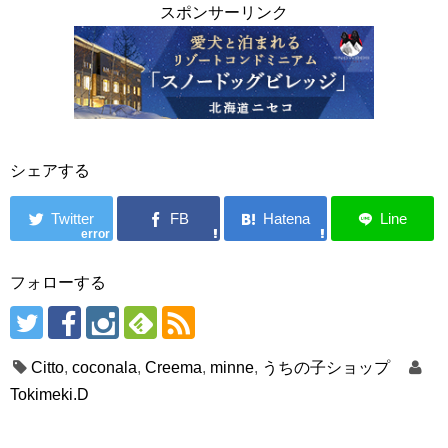
スポンサーリンク
シェアする
error
フォローする
Citto
,
coconala
,
Creema
,
minne
,
うちの子ショップ
Tokimeki.D