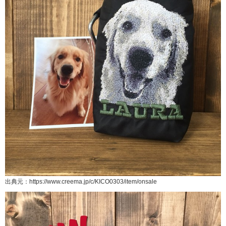
出典元：https://www.creema.jp/c/KICO0303/item/onsale