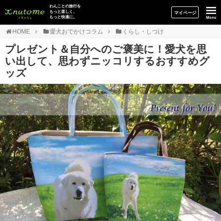
イヌトミィ
わんことの旅行を
もっと楽しく、
マイページ
もっと快適に。
HOME
愛犬おでかけコラム
くらし・しつけ
プレゼント＆自分へのご褒美に！愛犬を思
い出して、思わずニッコリするおすすめグ
ッズ