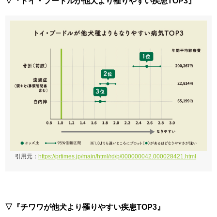
▽『トイ・プードルが他犬より罹りやすい疾患TOP3』
引用元：
https://prtimes.jp/main/html/rd/p/000000042.000028421.html
▽『チワワが他犬より罹りやすい疾患TOP3』