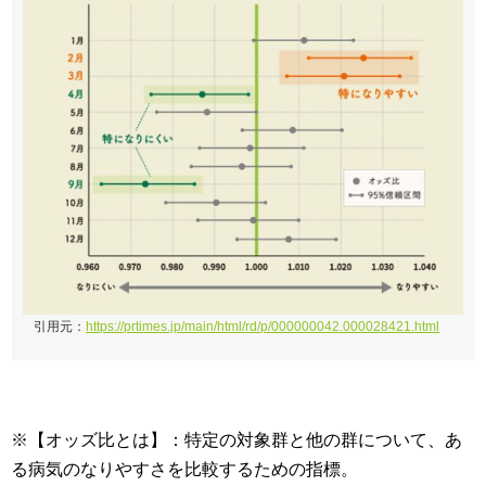
引用元：
https://prtimes.jp/main/html/rd/p/000000042.000028421.html
※【オッズ比とは】：特定の対象群と他の群について、あ
る病気のなりやすさを比較するための指標。