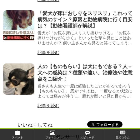
「愛犬が床におしりをスリスリ」これって
病気のサイン？原因と動物病院に行く目安
は？【動物看護師が解説】
愛犬が「お尻を床にスリスリ擦りつける」「お尻を
擦りつけながら歩く」といった仕草を見たことはあ
りませんか？ 飼い主さんから見ると笑ってしまう...
記事を読む
人の【ものもらい】は犬にもできる？人⇔
犬への感染は？種類や違い、治療法や注意
点をご紹介！
皆さんも人生で一度は経験したことがあるであろう
【ものもらい】、厄介ですよね。 一度なると状況に
よっては痛みが伴うし、腫れが酷いと見た目から...
記事を読む
いいね！してね
スポンサーリンク
スポット
フォトコン
エピソード
愛犬コラム