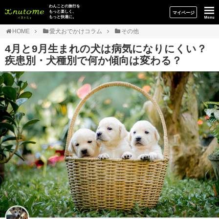
イヌトミィ
わんことの旅行を
もっと楽しく、
マイページ
もっと快適に。
HOME
愛犬おでかけコラム
その他
4月と9月生まれの犬は病気になりにくい？
疾患別・犬種別で何か傾向は変わる？