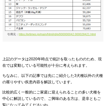
引用元：
https://prtimes.jp/main/html/rd/p/000000042.000028421.html
上記のデータは2020年時点で統計を取ったもののため、現
在では変動している可能性が十分に考えられます。
ちなみに、以下の記事では先にご紹介した3犬種以外の犬種
の罹りやすい疾患内容を解説しています。
比較的広く一般的にご家庭に迎えられることの多い犬種を
中心に解説しているので、ご興味のある方は、是非ともご
覧になってみてくださいね。