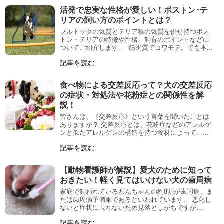
活発で忠実な性格が愛しい！ボストン･テ
リアの飼い方のポイントとは？
ブルドックの気質とテリア種の気質を併せ持つボス
トン・テリアの特徴や性格、飼育のポイントなどに
ついてご紹介します。 筋肉質でコワモテ。でも本...
記事を読む
食べ物による交差反応って？犬の交差反応
の症状・対処法や花粉症との関係性を解
説！
皆さんは、《交差反応》という言葉を聞いたことは
ありますか？ 交差反応とは、花粉症などのアレルゲ
ンと似たアレルゲンの構造を持つ食材によって、...
記事を読む
【動物看護師が解説】愛犬のために知って
おきたい！軽く見てはいけない犬の歯周病
家庭で飼われているわんちゃんの約8割が歯周病、ま
たは歯周病予備軍であるといわれています。 悪化し
ないと症状に現れないため見落としがちですが...
記事を読む