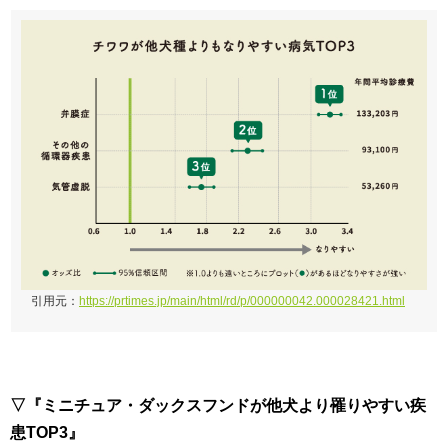
引用元：
https://prtimes.jp/main/html/rd/p/000000042.000028421.html
▽『ミニチュア・ダックスフンドが他犬より罹りやすい疾
患TOP3』