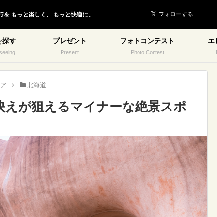
行を
もっと楽しく、
もっと快適に。
を探す
プレゼント
フォトコンテスト
エ
seeing
Present
Photo Contest
リア
北海道
映えが狙えるマイナーな絶景スポ