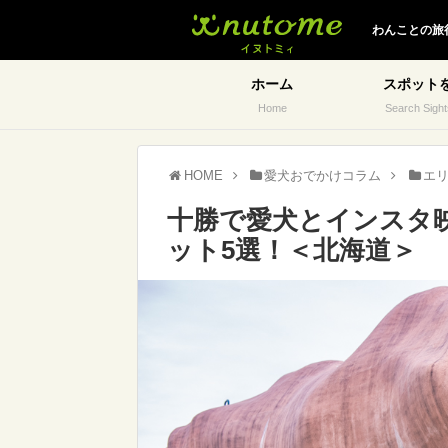
イヌトミィ
わんことの旅
ホーム
スポット
Home
Search Sight
HOME
愛犬おでかけコラム
エ
十勝で愛犬とインスタ
ット5選！＜北海道＞